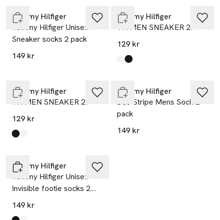
Tommy Hilfiger
Tommy Hilfiger
Tommy Hilfiger Unisex
TH MEN SNEAKER 2P
Sneaker socks 2 pack
129 kr
149 kr
Produkten finns i färgerna:
White
Black
,
,
Endast i varuhus
Slut i lager
Tommy Hilfiger
Tommy Hilfiger
TH MEN SNEAKER 2P
Duo Stripe Mens Sock 2-
pack
129 kr
149 kr
Produkten finns i färgerna:
Black
White
,
,
Tommy Hilfiger
Tommy Hilfiger Unisex
Invisible footie socks 2
pack
149 kr