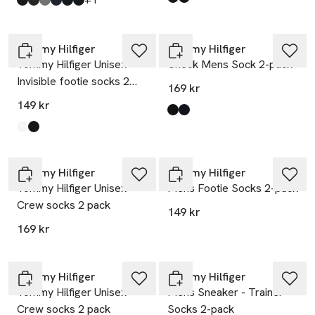
Produkten finns i färgerna:
Darknavy
Black
,
,
Produkten finns i färgerna:
Black
Melange
Grey
Blue
Darknavy
Navy
,
,
,
,
,
,
Tommy Hilfiger
Tommy Hilfiger
Tommy Hilfiger Unisex
Check Mens Sock 2-pack
Invisible footie socks 2
169 kr
pack
149 kr
Produkten finns i färgerna:
Black
Darknavy
,
,
Produkten finns i färgerna:
White
Black
,
,
Tommy Hilfiger
Tommy Hilfiger
Tommy Hilfiger Unisex
Mens Footie Socks 2-pack
Crew socks 2 pack
149 kr
169 kr
Tommy Hilfiger
Tommy Hilfiger
Tommy Hilfiger Unisex
Mens Sneaker - Trainer
Crew socks 2 pack
Socks 2-pack