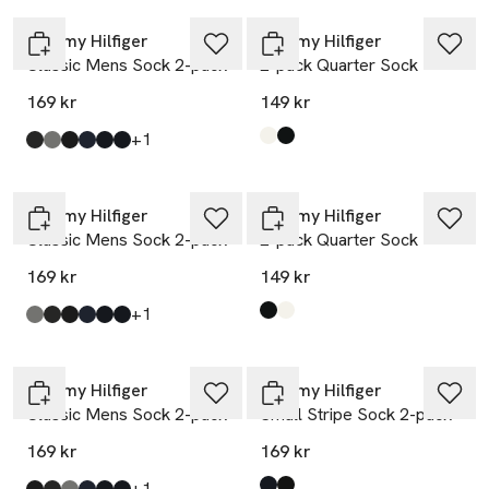
Tommy Hilfiger
Tommy Hilfiger
Classic Mens Sock 2-pack
2-pack Quarter Sock
169 kr
149 kr
till
+1
Produkten finns i färgerna:
White
Black
,
,
Produkten finns i färgerna:
Melange
Grey
Black
Blue
Darknavy
Navy
,
,
,
,
,
,
Tommy Hilfiger
Tommy Hilfiger
Classic Mens Sock 2-pack
2-pack Quarter Sock
169 kr
149 kr
till
+1
Produkten finns i färgerna:
Black
White
,
,
Produkten finns i färgerna:
Grey
Melange
Black
Blue
Darknavy
Navy
,
,
,
,
,
,
Tommy Hilfiger
Tommy Hilfiger
Classic Mens Sock 2-pack
Small Stripe Sock 2-pack
169 kr
169 kr
till
+1