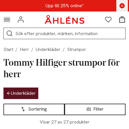
Hoppa till navigationsmenyn
Hoppa till innehåll
Hoppa till sidfot
Kod: AUG25 - Shoppa nu
Upp till 25% online*
Logga in
Favoriter
Var
Sök
Start
/
Herr
/
Underkläder
/
Strumpor
Tommy Hilfiger strumpor för
herr
Hoppa till produktsidan
Underkläder
Hoppa till produktsidan
Lista över produkter
Sortering
Filter
Visar 27 av 27 produkter