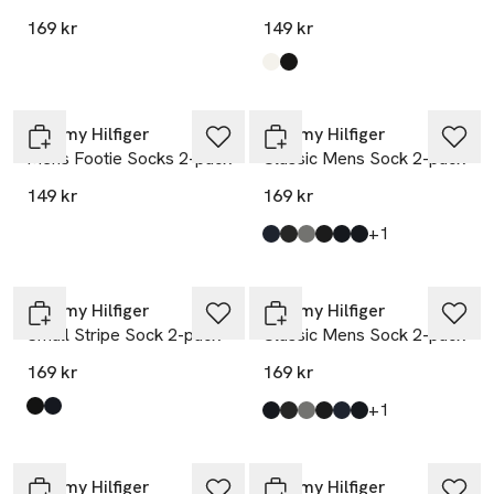
169 kr
149 kr
Produkten finns i färgerna:
White
Black
,
,
Tommy Hilfiger
Tommy Hilfiger
Mens Footie Socks 2-pack
Classic Mens Sock 2-pack
149 kr
169 kr
till
+1
Produkten finns i färgerna:
Blue
Melange
Grey
Black
Darknavy
Navy
,
,
,
,
,
,
Tommy Hilfiger
Tommy Hilfiger
Small Stripe Sock 2-pack
Classic Mens Sock 2-pack
169 kr
169 kr
till
+1
Produkten finns i färgerna:
Black
Darknavy
,
,
Produkten finns i färgerna:
Darknavy
Melange
Grey
Black
Blue
Navy
,
,
,
,
,
,
Tommy Hilfiger
Tommy Hilfiger