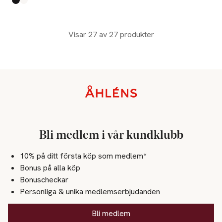
Produkten finns i färgerna:
Black
White
,
,
Visar 27 av 27 produkter
Sidfot
Bli medlem i vår kundklubb
10% på ditt första köp som medlem*
Bonus på alla köp
Bonuscheckar
Personliga & unika medlemserbjudanden
Bli medlem