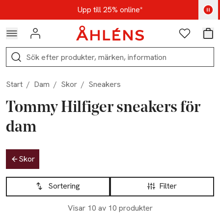
Hoppa till navigationsmenyn
Hoppa till innehåll
Hoppa till sidfot
Kod: AUG25 - Shoppa nu
Upp till 25% online*
Logga in
Favoriter
Var
Sök
Start
/
Dam
/
Skor
/
Sneakers
Tommy Hilfiger sneakers för
dam
Hoppa till produktsidan
Skor
Hoppa till produktsidan
Lista över produkter
Sortering
Filter
Visar 10 av 10 produkter