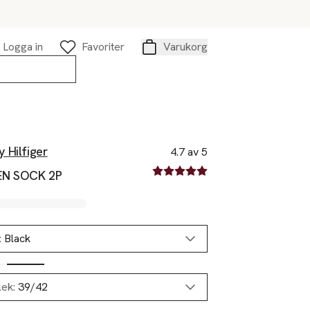
Logga in
Favoriter
Varukorg
Varukorg
 Hilfiger
4.7 av 5
4.7 av fem stjärnor
EN SOCK 2P
:
Black
lek:
39/42