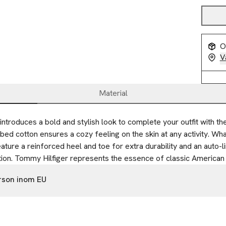
O
V
Material
ntroduces a bold and stylish look to complete your outfit with the
ed cotton ensures a cozy feeling on the skin at any activity. Wha
ature a reinforced heel and toe for extra durability and an auto-l
ation. Tommy Hilfiger represents the essence of classic American 
rson inom EU
1
Hertogenbosch