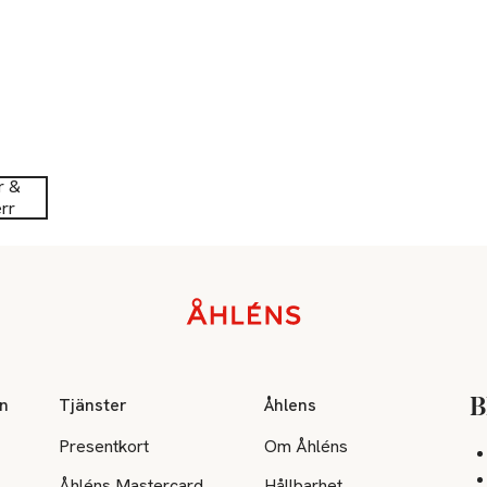
r &
rr
on
Tjänster
Åhlens
B
Presentkort
Om Åhléns
Åhléns Mastercard
Hållbarhet