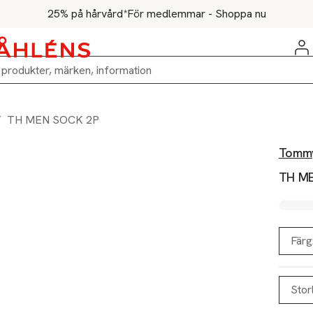
25% på hårvård*
För medlemmar - Shoppa nu
/
TH MEN SOCK 2P
Tommy
TH M
Färg
Stor