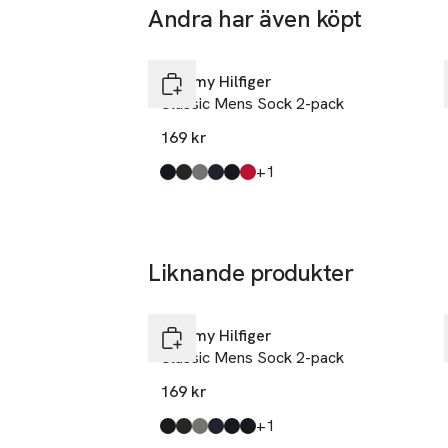
Netherlands
Andra har även köpt
nordics@sti
Hoppa över bildspelet
E-post
Mobilnumme
Tommy Hilfiger
SKU: 65885476
Classic Mens Sock 2-pack
169 kr
till
+1
Produkten finns i färgerna:
Navy
Melange
Grey
Blue
Darknavy
Multi
,
,
,
,
,
,
Liknande produkter
Hoppa över bildspelet
Tommy Hilfiger
Classic Mens Sock 2-pack
169 kr
till
+1
Produkten finns i färgerna:
Black
Melange
Grey
Blue
Darknavy
Navy
,
,
,
,
,
,