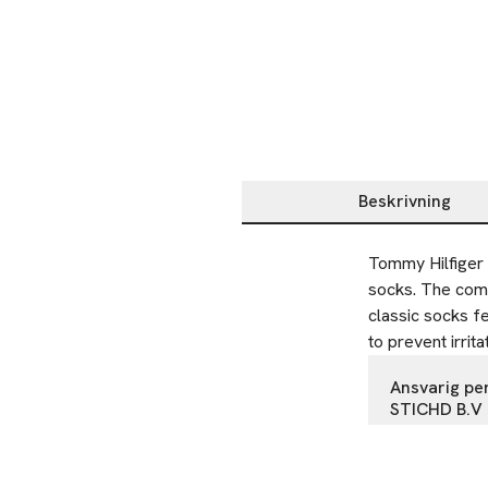
Beskrivning
Beskrivning
Tommy Hilfiger i
socks. The comb
classic socks fe
to prevent irrit
Ansvarig pe
STICHD B.V
Oude Hulst 
5211 HC 's-