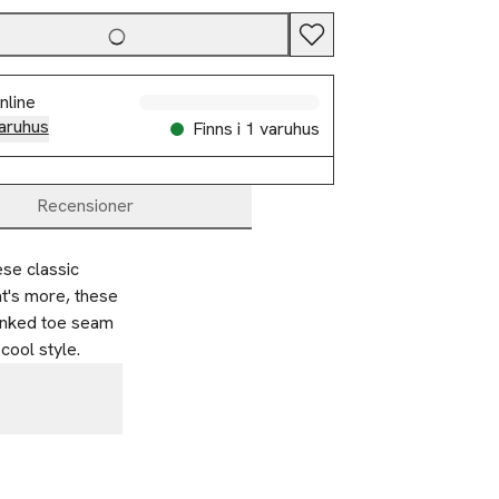
nline
aruhus
Finns i 1 varuhus
Recensioner
se classic 
t's more, these 
inked toe seam 
cool style.