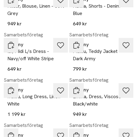
Hildur, Blouse, Linen - Soft
Hanna, Shorts - Denim
Grey
Blue
949 kr
649 kr
Samarbetsföretag
Samarbetsföretag
Tiffany
Tiffany
Ibi, Midi L/s Dress -
Malou, Teddy Jacket -
Navy/off White Stripe
Dark Army
649 kr
799 kr
Samarbetsföretag
Samarbetsföretag
Tiffany
Tiffany
Ivalou, Long Dress, Linen -
Emma, Dress, Viscose -
White
Black/white
1 199 kr
949 kr
Samarbetsföretag
Samarbetsföretag
Tiffany
Tiffany