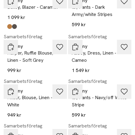
Tiffany
Tiffany
Bailey, Blazer - Caramel
Ibi, Pants - Dark
Army/white Stripes
1 099 kr
599 kr
Produkten finns i färgerna:
caramel
dark grey
,
,
Samarbetsföretag
Samarbetsföretag
Tiffany
Tiffany
Harper, Ruffle Blouse,
Abbey, Dress, Linen -
Linen - Soft Grey
Cameo
999 kr
1 549 kr
Samarbetsföretag
Samarbetsföretag
Tiffany
Tiffany
Hildur, Blouse, Linen -
Ibi, Pants - Navy/off White
White
Stripe
949 kr
599 kr
Samarbetsföretag
Samarbetsföretag