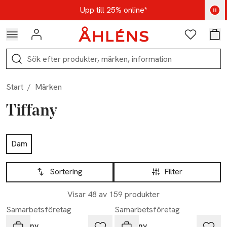
Hoppa till navigationsmenyn
Hoppa till innehåll
Hoppa till sidfot
Kod: AUG25 - Shoppa nu
Upp till 25% online*
Logga in
Favoriter
Var
Sök
Start
/
Märken
Tiffany
Hoppa till produktsidan
Dam
Hoppa till produktsidan
Lista över produkter
Sortering
Filter
Visar 48 av 159 produkter
Samarbetsföretag
Samarbetsföretag
Tiffany
Tiffany