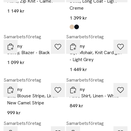
Flora, Zip Knit - Camel
Bella, Long Coat - Light
Creme
1 149 kr
1 399 kr
Produkten finns i färgerna:
light creme
black
,
,
Samarbetsföretag
Samarbetsföretag
Tiffany
Tiffany
Bailey, Blazer - Black
Lilje Mohair, Knit Cardigan
- Light Grey
1 099 kr
1 449 kr
Samarbetsföretag
Samarbetsföretag
Tiffany
Tiffany
Ella, Blouse Stripe, Linen -
Abbi, Shirt, Linen - White
New Camel Stripe
849 kr
999 kr
Samarbetsföretag
Samarbetsföretag