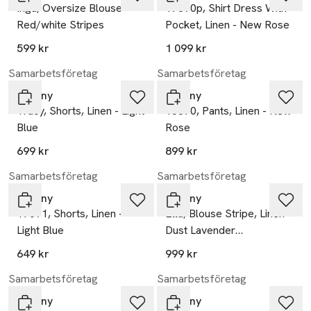
Inga, Oversize Blouse -
17690p, Shirt Dress With
Red/white Stripes
Pocket, Linen - New Rose
599 kr
1 099 kr
Samarbetsföretag
Samarbetsföretag
Tiffany
Tiffany
Tracy, Shorts, Linen - Light
18870, Pants, Linen - New
Blue
Rose
699 kr
899 kr
Samarbetsföretag
Samarbetsföretag
Tiffany
Tiffany
17691, Shorts, Linen -
Ella, Blouse Stripe, Linen -
Light Blue
Dust Lavender
Stripe/cream
649 kr
999 kr
Samarbetsföretag
Samarbetsföretag
Tiffany
Tiffany