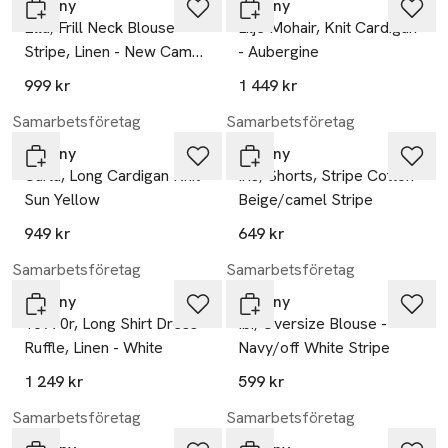
Tiffany
Tiffany
Ella, Frill Neck Blouse
Lilje Mohair, Knit Cardigan
Stripe, Linen - New Camel
- Aubergine
Stripe
999 kr
1 449 kr
Samarbetsföretag
Samarbetsföretag
Tiffany
Tiffany
Carla, Long Cardigan Knit -
Iris, Shorts, Stripe Cotton -
Sun Yellow
Beige/camel Stripe
949 kr
649 kr
Samarbetsföretag
Samarbetsföretag
Tiffany
Tiffany
18970r, Long Shirt Dress
Ibi, Oversize Blouse -
Ruffle, Linen - White
Navy/off White Stripe
1 249 kr
599 kr
Samarbetsföretag
Samarbetsföretag