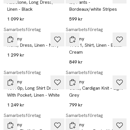
Abbelone, Long Dress,
Ibi, Pants -
Linen - Black
Bordeaux/white Stripes
1 099 kr
599 kr
Samarbetsföretag
Samarbetsföretag
Tiffany
Tiffany
Ivana, Dress, Linen - Navy
17661, Shirt, Linen - Butter
Cream
1 299 kr
849 kr
Samarbetsföretag
Samarbetsföretag
Tiffany
Tiffany
18970p, Long Shirt Dress
Carla, Cardigan Knit - Light
With Pocket, Linen - White
Grey
1 249 kr
799 kr
Samarbetsföretag
Samarbetsföretag
Tiffany
Tiffany