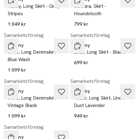
Hailey, Long Skirt - Grey
Barbara, Skirt -
Stripes
Houndstooth
1 049 kr
799 kr
Samarbetsföretag
Samarbetsföretag
Tiffany
Tiffany
Chris, Long Denimskirt -
Letzi, Long Skirt - Black
Blue Wash
699 kr
1 099 kr
Samarbetsföretag
Samarbetsföretag
Tiffany
Tiffany
Chris, Long Denimskirt -
Hildur, Long Skirt, Linen -
Vintage Black
Dust Lavender
1 099 kr
949 kr
Samarbetsföretag
Tiffany