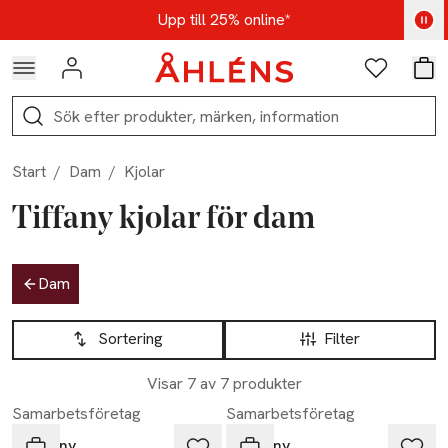
Hoppa till navigationsmenyn
Hoppa till innehåll
Hoppa till sidfot
Kod: AUG25 - Shoppa nu
Upp till 25% online*
Logga in
Favoriter
Var
Sök
Start
/
Dam
/
Kjolar
Tiffany kjolar för dam
Hoppa till produktsidan
Dam
Hoppa till produktsidan
Lista över produkter
Sortering
Filter
Visar 7 av 7 produkter
Samarbetsföretag
Samarbetsföretag
Tiffany
Tiffany