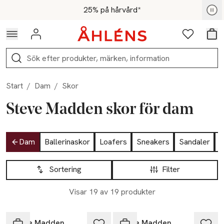
Hoppa till navigationsmenyn
Hoppa till innehåll
Hoppa till sidfot
För medlemmar - Shoppa nu
25% på hårvård*
Logga in
Favoriter
Var
Sök
Start
/
Dam
/
Skor
Steve Madden skor för dam
Hoppa till produktsidan
Dam
Ballerinaskor
Loafers
Sneakers
Sandaler
K
Hoppa till produktsidan
Lista över produkter
Sortering
Filter
Visar 19 av 19 produkter
Steve Madden
Steve Madden