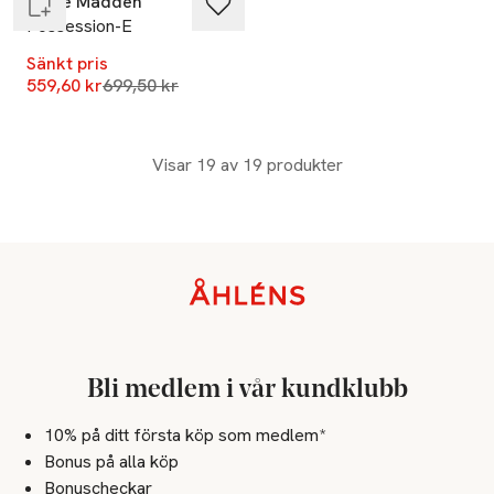
Steve Madden
Possession-E
Sänkt pris
Lägsta pris 30 dagar
559,60 kr
699,50 kr
Visar 19 av 19 produkter
Sidfot
Bli medlem i vår kundklubb
10% på ditt första köp som medlem*
Bonus på alla köp
Bonuscheckar