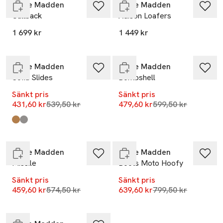
Steve Madden
Steve Madden
Callback
Adison Loafers
-20%
-20%
1 699 kr
1 449 kr
Endast i varuhus
Slut i lager
Steve Madden
Steve Madden
Sofia Slides
Bombshell
Sänkt pris
Sänkt pris
Lägsta pris 30 dagar
Lägsta pris 30 dag
431,60 kr
539,50 kr
479,60 kr
599,50 kr
-20%
-20%
Produkten finns i färgerna:
Cognac
Black Leather
,
,
Endast i varuhus
Slut i lager
Steve Madden
Steve Madden
Missile
Boots Moto Hoofy
Sänkt pris
Sänkt pris
-20%
Lägsta pris 30 dagar
Lägsta pris 30 dag
459,60 kr
574,50 kr
639,60 kr
799,50 kr
Slut i lager