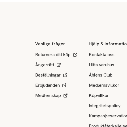
Sidfot
Vanliga frågor
Hjälp & informati
Returnera ditt köp
Kontakta oss
Ångerrätt
Hitta varuhus
Beställningar
Åhléns Club
Erbjudanden
Medlemsvillkor
Medlemskap
Köpvillkor
Integritetspolicy
Kampanjreservatio
Produktåterkallels