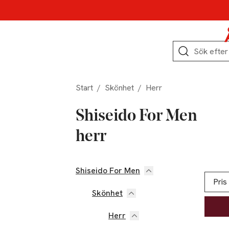
Hoppa till produktnavigation
Hoppa till innehåll
Hoppa till sidfot
Sök
Start
/
Skönhet
/
Herr
Shiseido For Men
herr
Shiseido For Men
Hoppa till produktsidan
Hoppa t
Lista ö
Pris
Skönhet
Herr