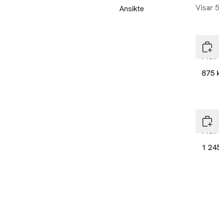
Visar 
Ansikte
Shis
Men T
875 
Shis
Men 
1 24