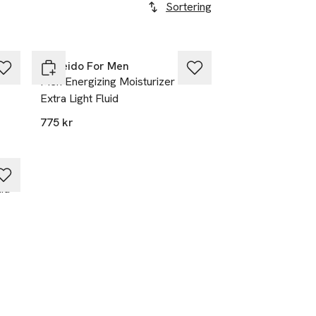
Sortering
Shiseido For Men
Men Energizing Moisturizer
Extra Light Fluid
775 kr
uid