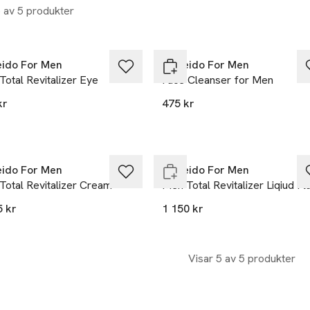
5 av 5 produkter
eido For Men
Shiseido For Men
otal Revitalizer Eye
Face Cleanser for Men
kr
475 kr
Endast i varuhus
eido For Men
Shiseido For Men
Total Revitalizer Cream
Men Total Revitalizer Liqiud Fl
5 kr
1 150 kr
Visar 5 av 5 produkter