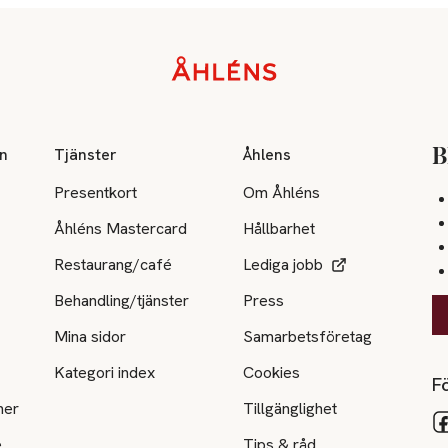
on
Tjänster
Åhlens
B
Presentkort
Om Åhléns
Åhléns Mastercard
Hållbarhet
Restaurang/café
Lediga jobb
Behandling/tjänster
Press
Mina sidor
Samarbetsföretag
Kategori index
Cookies
Fö
ner
Tillgänglighet
e
Tips & råd