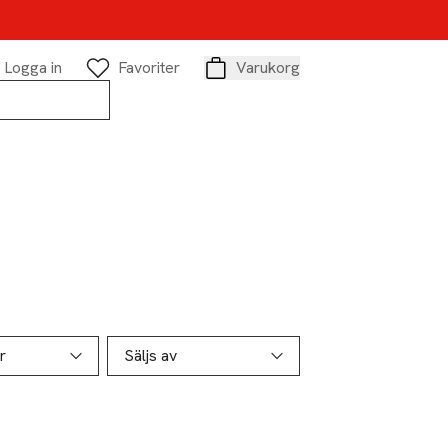
Logga in
Favoriter
Varukorg
Varukorg
r
Säljs av