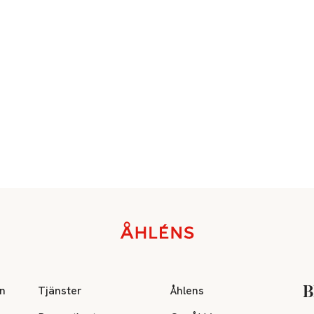
on
Tjänster
Åhlens
B