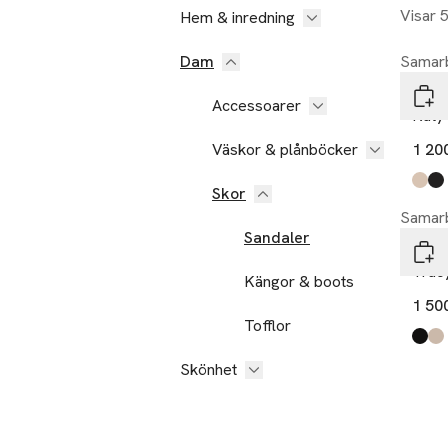
Visar 
Hem & inredning
Dam
Samarb
Shep
Accessoarer
Katy
Väskor & plånböcker
1 20
Produ
crem
black
Skor
Samarb
Sandaler
Shep
Trac
Kängor & boots
1 50
Tofflor
Produ
black
crem
Skönhet