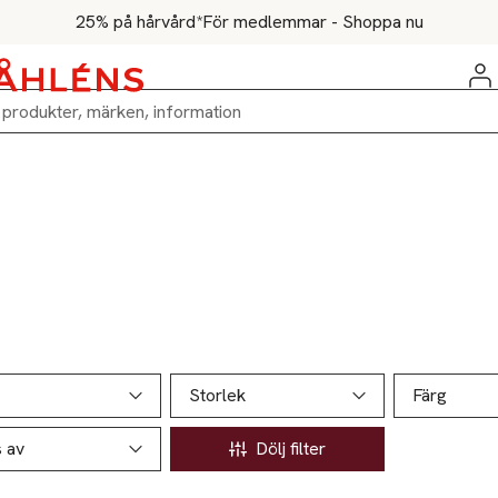
25% på hårvård*
För medlemmar - Shoppa nu
ill produktsidan
ver produkter
Storlek
Färg
s av
Dölj filter