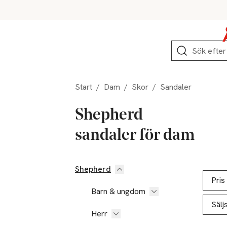
Hoppa till produktnavigation
Hoppa till innehåll
Hoppa till sidfot
Sök
Start
/
Dam
/
Skor
/
Sandaler
Shepherd
sandaler för dam
Shepherd
Hoppa till produktsidan
Hoppa t
Lista ö
Pris
Barn & ungdom
Sälj
Herr