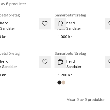
5 av 5 produkter
etsföretag
Samarbetsföretag
herd
Shepherd
 Sandaler
Alba Sandaler
0 kr
1 000 kr
kten finns i färgerna:
e
,
,
etsföretag
Samarbetsföretag
herd
Shepherd
y Sandaler
Katy Sandaler
0 kr
1 200 kr
kten finns i färgerna:
e
,
,
Produkten finns i färgerna:
black
creme
,
,
Visar 5 av 5 produkter