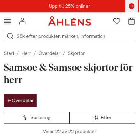
Hoppa till navigationsmenyn
Hoppa till innehåll
Hoppa till sidfot
Kod: AUG25 - Shoppa nu
Upp till 25% online*
Logga in
Favoriter
Var
Sök
Start
/
Herr
/
Överdelar
/
Skjortor
Samsoe & Samsoe skjortor för
herr
Hoppa till produktsidan
Överdelar
Hoppa till produktsidan
Lista över produkter
Sortering
Filter
Nyhet
Visar 22 av 22 produkter
Slut i lager