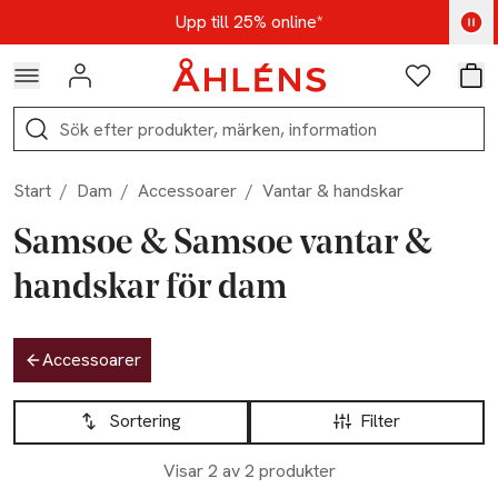
Hoppa till navigationsmenyn
Hoppa till innehåll
Hoppa till sidfot
Kod: AUG25 - Shoppa nu
Upp till 25% online*
Logga in
Favoriter
Var
Sök
Start
/
Dam
/
Accessoarer
/
Vantar & handskar
Samsoe & Samsoe vantar &
handskar för dam
Hoppa till produktsidan
Accessoarer
Hoppa till produktsidan
Lista över produkter
Sortering
Filter
Nyhet
Visar 2 av 2 produkter
Slut i lager