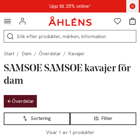
Hoppa till navigationsmenyn
Hoppa till innehåll
Hoppa till sidfot
Kod: AUG25 - Shoppa nu
Upp till 25% online*
Logga in
Favoriter
Var
Sök
Start
/
Dam
/
Överdelar
/
Kavajer
SAMSOE SAMSOE kavajer för
dam
Hoppa till produktsidan
Överdelar
Hoppa till produktsidan
Lista över produkter
Sortering
Filter
Visar 1 av 1 produkter