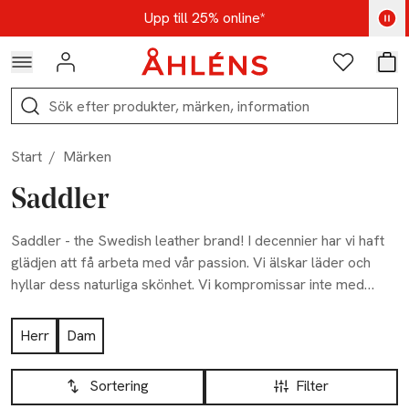
Hoppa till navigationsmenyn
Hoppa till innehåll
Hoppa till sidfot
Kod: AUG25 - Shoppa nu
Upp till 25% online*
Logga in
Favoriter
Var
Sök
Start
/
Märken
Saddler
Saddler - the Swedish leather brand! I decennier har vi haft
glädjen att få arbeta med vår passion. Vi älskar läder och
hyllar dess naturliga skönhet. Vi kompromissar inte med
hantverk och material. På Saddler vill vi erbjuda
Hoppa till produktsidan
läderaccessoarer som håller en livstid.
Herr
Dam
Hoppa till produktsidan
Lista över produkter
Sortering
Filter