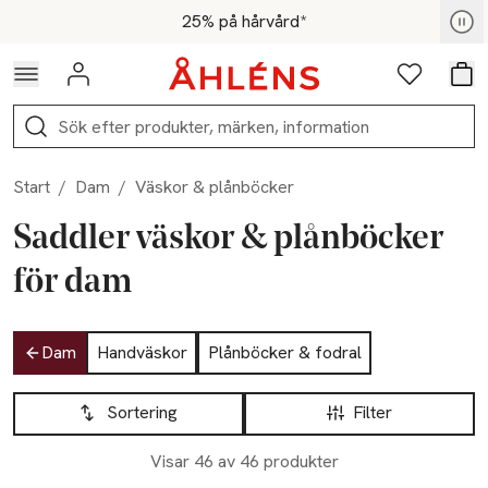
Hoppa till navigationsmenyn
Hoppa till innehåll
Hoppa till sidfot
För medlemmar - Shoppa nu
25% på hårvård*
Logga in
Favoriter
Var
Sök
Start
/
Dam
/
Väskor & plånböcker
Saddler väskor & plånböcker
för dam
Hoppa till produktsidan
Dam
Handväskor
Plånböcker & fodral
Hoppa till produktsidan
Lista över produkter
Sortering
Filter
Visar 46 av 46 produkter