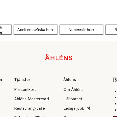
&
Axelremsväska herr
Necessär herr
R
err
on
Tjänster
Åhlens
B
Presentkort
Om Åhléns
Åhléns Mastercard
Hållbarhet
Restaurang/café
Lediga jobb