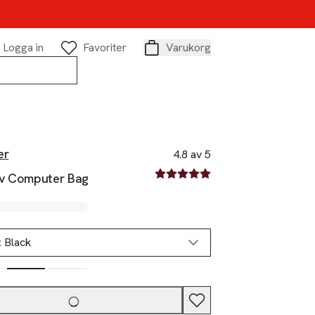
Logga in
Favoriter
Varukorg
Varukorg
er
4.8 av 5
4.8 av fem stjärnor
v Computer Bag
:
Black