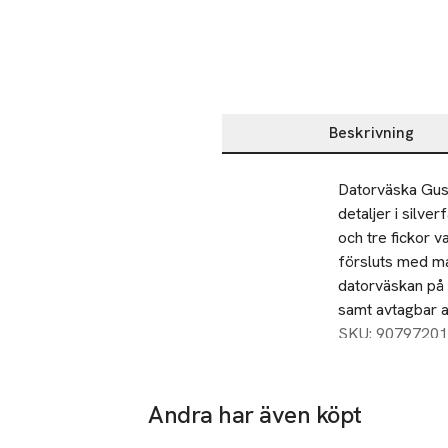
Beskrivning
Beskrivning
Datorväska Gusta
detaljer i silve
och tre fickor 
försluts med ma
datorväskan på o
samt avtagbar ax
SKU: 90797201
Andra har även köpt
Hoppa över bildspelet