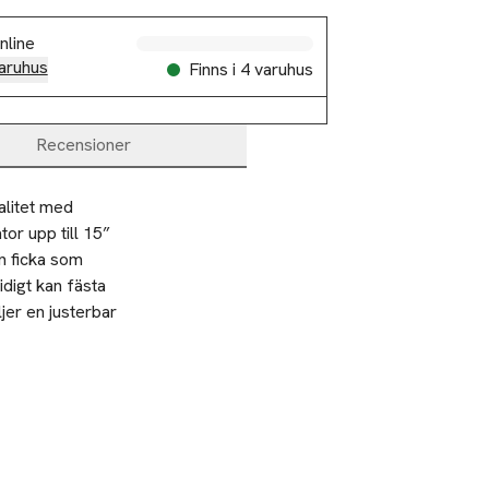
nline
aruhus
Finns i 4 varuhus
Recensioner
litet med 
or upp till 15” 
 ficka som 
igt kan fästa 
er en justerbar 