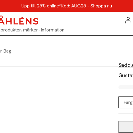
Upp till 25% online*
Kod: AUG25 - Shoppa nu
r Bag
Saddl
Gusta
Färg