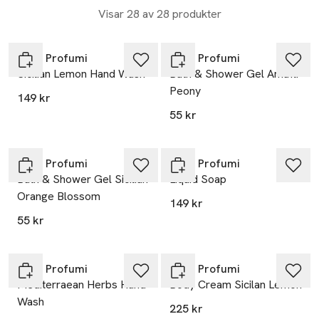
resa till de vackraste regionerna i Italien och upptäcka de
Visar 28 av 28 produkter
mest ljuvliga dofterna från dessa platser direkt på din hud.
Rudy Profumi
Rudy Profumi
Sicilian Lemon Hand Wash
Bath & Shower Gel Amafli
Peony
149 kr
55 kr
Rudy Profumi
Rudy Profumi
Bath & Shower Gel Sicilian
Liquid Soap
Orange Blossom
149 kr
55 kr
Rudy Profumi
Rudy Profumi
Mediterraean Herbs Hand
Body Cream Sicilan Lemon
Wash
225 kr