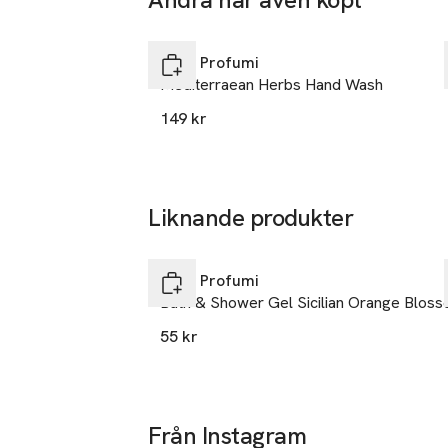
massera in försi
Hoppa över bildspelet
SKU: 65457543
Rudy Profumi
Mediterraean Herbs Hand Wash
149 kr
Liknande produkter
Hoppa över bildspelet
Rudy Profumi
Bath & Shower Gel Sicilian Orange Blos
55 kr
Från Instagram