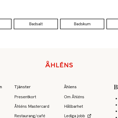
Badsalt
Badskum
on
Tjänster
Åhlens
B
Presentkort
Om Åhléns
Åhléns Mastercard
Hållbarhet
Restaurang/café
Lediga jobb