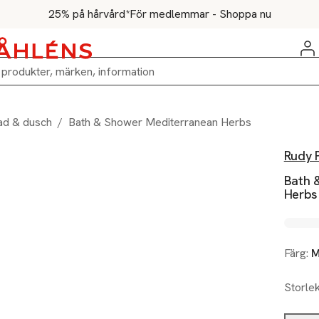
25% på hårvård*
För medlemmar - Shoppa nu
ad & dusch
/
Bath & Shower Mediterranean Herbs
Rudy 
Bath 
Herbs
Färg:
M
Storle