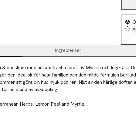
O
V
Ingredienser
h & badskum med unisex frächa toner av Myrten och Ingefära. De
 gör den idealisk för hela familjen och den milda formulan berika
kommer att göra din hud mjuk och ren. Njut av den härliga doften a
för en stund av avkoppling.

erranean Herbs, Lemon Peel and Myrtle

erbs doftpyramid  

lén i badet under rinnande vatten. Se till att du häller den under ri
mot, Ginger, Eucalyptus, Orange, Lemon Zest

lper till att skumma.
le, Wild Lily, Jasmine

icera en liten mängd av produkten direkt på våt hud eller på en s
rm Woods