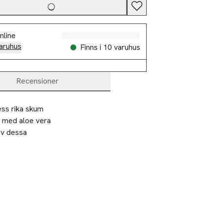
nline
aruhus
Finns i 10 varuhus
Recensioner
ss rika skum 
d med aloe vera 
v dessa 
nnande vatten
vamp och