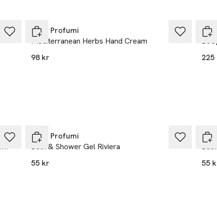
ktigt med cirkulära rörelser. Skölj av med varmt vatten.
Rudy Profumi
Rud
Mediterranean Herbs Hand Cream
Body
98 kr
225 
Rudy Profumi
Rud
som
Bath & Shower Gel Riviera
Bath
55 kr
55 k