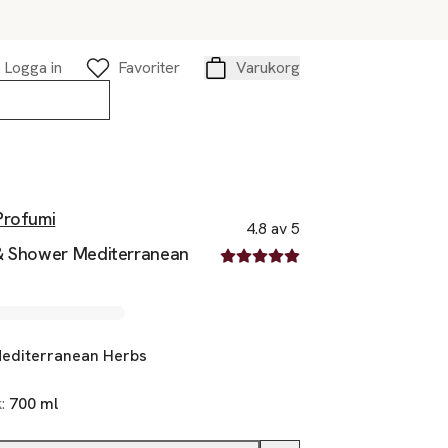
Logga in
Favoriter
Varukorg
Varukorg
Profumi
4.8 av 5
& Shower Mediterranean
4.8 av fem stjärnor
editerranean Herbs
k:
700 ml