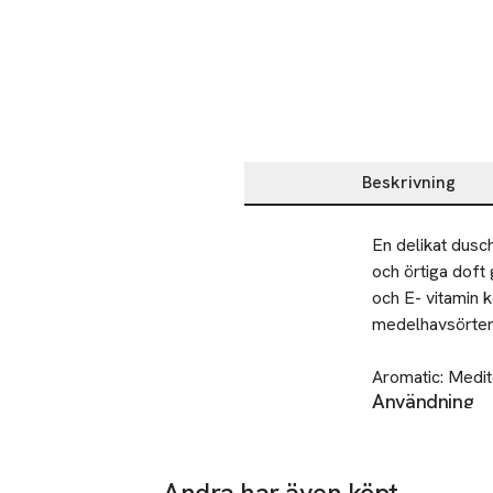
Beskrivning
Beskrivning
En delikat dusc
och örtiga doft
och E- vitamin 
medelhavsörter 
Aromatic: Medit
Användning
Mediterranean H
I badet: häll ge
Top note: Berga
eftersom det hjä
Heart note: Myrt
I duschen: appl
Base note: Wa
Andra har även köpt