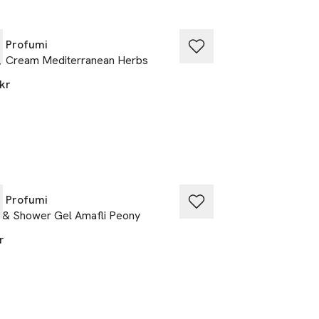
y Profumi
Rudy Profumi
 Cream Mediterranean Herbs
Bath & Shower C
kr
199 kr
y Profumi
Rudy Profumi
 & Shower Gel Amafli Peony
Bath & Shower Gel
r
55 kr