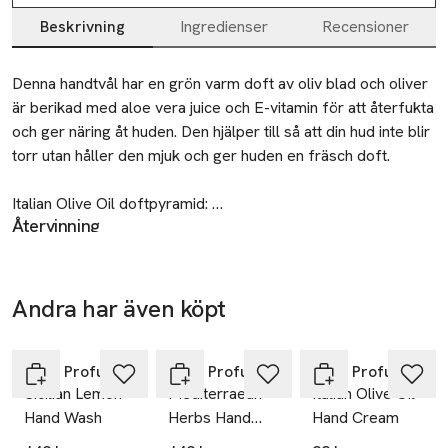
Beskrivning
Ingredienser
Recensioner
Beskrivning
Denna handtvål har en grön varm doft av oliv blad och oliver 
är berikad med aloe vera juice och E-vitamin för att återfukta 
och ger näring åt huden. Den hjälper till så att din hud inte blir 
torr utan håller den mjuk och ger huden en fräsch doft. 

Italian Olive Oil doftpyramid: 

Återvinning
Top note: Bergamot, Fresh Ginger, Rhubarb. 

Återvinning av plast, följ er kommuns bestämmelser.
Heart note: Pelargony, White Flowers. 

SKU: 65353075
Base note: Olive Wood, Precious Woods, Benzoin, Vetyver
Andra har även köpt
Hoppa över bildspelet
Rudy Profumi
Rudy Profumi
Rudy Profumi
Sicilian Lemon
Mediterraean
Italian Olive Oil
Hand Wash
Herbs Hand
Hand Cream
Wash