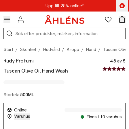
Hoppa till navigationsmenyn
Hoppa till innehåll
Hoppa till sidfot
Kod: AUG25 - Shoppa nu
Upp till 25% online*
Logga in
Favoriter
Var
Sök
Start
/
Skönhet
/
Hudvård
/
Kropp
/
Hand
/
Tuscan Olive
Rudy Profumi
Produktbilder
Hoppa över bildspelet
Produktinformation
4.8 av 5
4.8 av fem st
Tuscan Olive Oil Hand Wash
Storlek:
500ML
Online
Varuhus
Finns i 10 varuhus