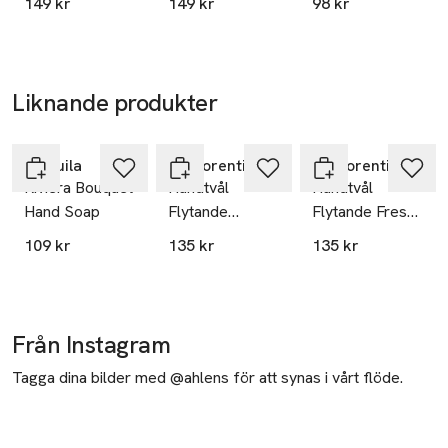
149 kr
149 kr
98 kr
Liknande produkter
Hoppa över bildspelet
L´Acuila
La Florentina
La Florentina
Riviera Bouquet
Handtvål
Handtvål
Hand Soap
Flytande
Flytande Fresh
Pomegranate
Magnolia
109 kr
135 kr
135 kr
Från Instagram
Tagga dina bilder med @ahlens för att synas i vårt flöde.