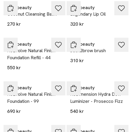
rms beauty
rms beauty
Coconut Cleansing Balm
Legendary Lip Oil
270 kr
320 kr
rms beauty
rms beauty
ReEvolve Natural Finish
back2brow brush
Foundation Refill - 44
310 kr
550 kr
rms beauty
rms beauty
ReEvolve Natural Finish
ReDimension Hydra Dew
Foundation - 99
Luminizer - Prosecco Fizz
690 kr
540 kr
rms beauty
rms beauty