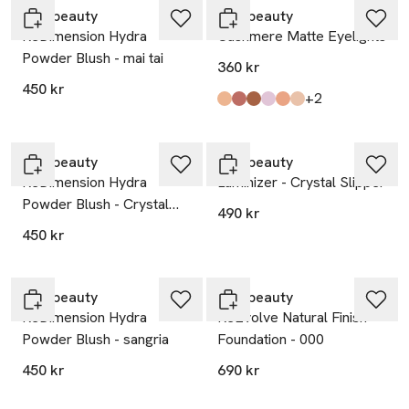
rms beauty
rms beauty
ReDimension Hydra
Cashmere Matte Eyelights
Powder Blush - mai tai
360 kr
450 kr
till
+2
Produkten finns i färgerna:
Dusty Trail
Mallo Coast
Canyon Clay
Wildflower
Desert Rose
Tundra Taupe
,
,
,
,
,
,
rms beauty
rms beauty
ReDimension Hydra
Luminizer - Crystal Slipper
Powder Blush - Crystal
490 kr
Slipper
450 kr
rms beauty
rms beauty
ReDimension Hydra
ReEvolve Natural Finish
Powder Blush - sangria
Foundation - 000
450 kr
690 kr