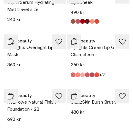
SuperSerum Hydrating
Lip2Cheek
Mist travel size
490 kr
240 kr
Produkten finns i färgerna:
Spell
Demure
Beloved
Illusive
Lost Angel
Smile
,
,
,
,
,
,
rms beauty
rms beauty
Lipnights Overnight Lip
Liplights Cream Lip Gloss
Mask
Chameleon
360 kr
360 kr
till
+2
Produkten finns i färgerna:
Crush
Bare
Chameleon
Rhythm
Rumor
Babette
,
,
,
,
,
,
rms beauty
rms beauty
ReEvolve Natural Finish
Skin2Skin Blush Brush
Foundation - 22
430 kr
690 kr