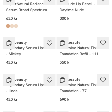
SuperNatural Radiance
Go Nude Lip Pencil -
Serum Broad Spectrum
Daytime Nude
SPF 30 Sunscreen
620 kr
300 kr
Produkten finns i färgerna:
Rich Aura
Medium Aura
Light Aura
,
,
,
rms beauty
rms beauty
Legendary Serum Lipstick
ReEvolve Natural Finish
- Mickey
Foundation Refill - 111
420 kr
550 kr
rms beauty
rms beauty
Legendary Serum Lipstick
ReEvolve Natural Finish
- Linda
Foundation - 77
420 kr
690 kr