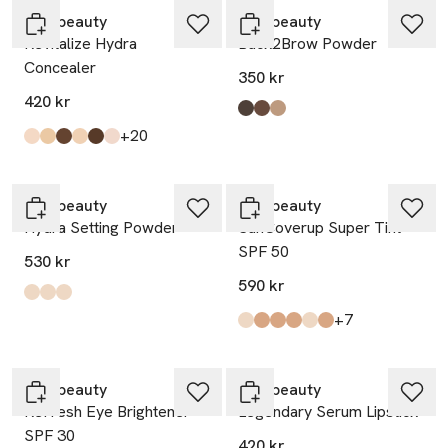
rms beauty
rms beauty
Revitalize Hydra
Back2Brow Powder
Concealer
350 kr
420 kr
Produkten finns i färgerna:
Dark
Medium
Light
,
,
,
till
+20
Produkten finns i färgerna:
C05
W013
Wn024
Wn04
Cn026
C02
,
,
,
,
,
,
rms beauty
rms beauty
Hydra Setting Powder
SunCoverup Super Tint
SPF 50
530 kr
590 kr
Produkten finns i färgerna:
Light
Deep
Medium
,
,
,
till
+7
Produkten finns i färgerna:
Tan
Mocha
Tawny
Caramel
Buff
Spice
,
,
,
,
,
,
rms beauty
rms beauty
ReFresh Eye Brightener
Legendary Serum Lipstick
SPF 30
420 kr