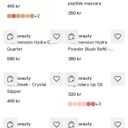
peptide mascara
490 kr
350 kr
till
+2
Produkten finns i färgerna:
11
33
000
22.5
11.5
33.5
,
,
,
,
,
,
rms beauty
rms beauty
ReDimension Hydra Eyes
ReDimension Hydra
Quartet
Powder Blush Refill -
Crystal Slipper
580 kr
380 kr
rms beauty
rms beauty
Lip2Cheek - Crystal
Legendary Lip Oil
Slipper
320 kr
490 kr
till
+3
Produkten finns i färgerna:
Chameleon
Amber
Lucia
Karolina
Lily
Milla
,
,
,
,
,
,
rms beauty
rms beauty