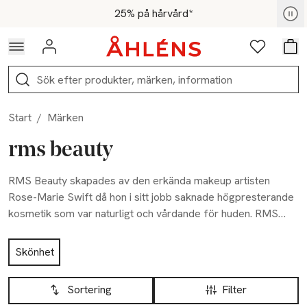
Hoppa till navigationsmenyn
Hoppa till innehåll
Hoppa till sidfot
För medlemmar - Shoppa nu
25% på hårvård*
Logga in
Favoriter
Var
Sök
Start
/
Märken
rms beauty
RMS Beauty skapades av den erkända makeup artisten
Rose-Marie Swift då hon i sitt jobb saknade högpresterande
kosmetik som var naturligt och vårdande för huden. RMS
produkter kommer i smickrande färger och är lätta att
Hoppa till produktsidan
använda. Vid applicering blir de ett med huden för att
Skönhet
framhäva din naturliga skönhet. Ingredienserna är noga
Hoppa till produktsidan
Lista över produkter
utvalda av Rose-Marie för att verka synergistiskt med huden
Sortering
Filter
genom att vårda och mjukgöra den, vilket ger ett väldigt