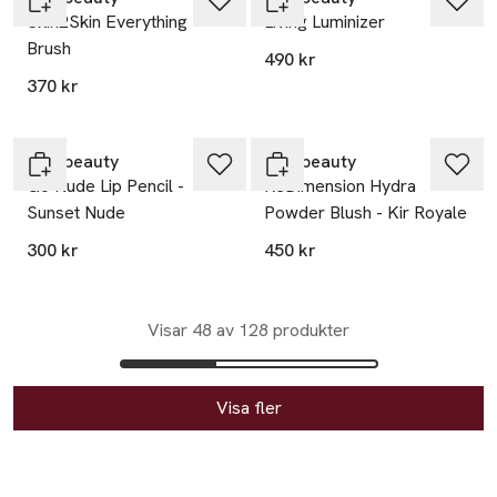
Skin2Skin Everything
Living Luminizer
Brush
490 kr
370 kr
rms beauty
rms beauty
Go Nude Lip Pencil -
ReDimension Hydra
Sunset Nude
Powder Blush - Kir Royale
300 kr
450 kr
Visar 48 av 128 produkter
Visa fler