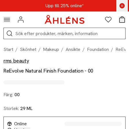
Hoppa till navigationsmenyn
Hoppa till innehåll
Hoppa till sidfot
Kod: AUG25 - Shoppa nu
Upp till 25% online*
Logga in
Favoriter
Var
Sök
Start
/
Skönhet
/
Makeup
/
Ansikte
/
Foundation
/
ReEvol
rms beauty
Produktbilder
Hoppa över bildspelet
Produktinformation
ReEvolve Natural Finish Foundation - 00
Färg:
00
Storlek:
29 ML
Online