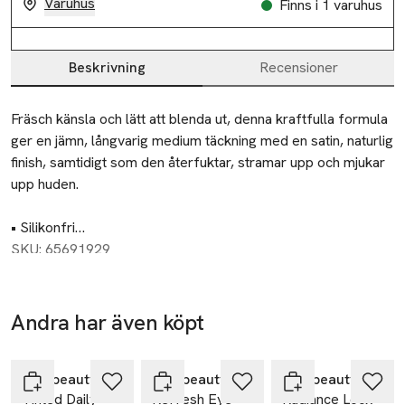
Varuhus
Finns i 1 varuhus
Beskrivning
Recensioner
Beskrivning
Fräsch känsla och lätt att blenda ut, denna kraftfulla formula 
ger en jämn, långvarig medium täckning med en satin, naturlig 
finish, samtidigt som den återfuktar, stramar upp och mjukar 
upp huden.

• Silikonfri

• Återfuktande

SKU: 65691929
• Anti-aging

• Vattenresistent
Andra har även köpt
Hoppa över bildspelet
rms beauty
rms beauty
rms beauty
Tinted Daily
ReFresh Eye
Radiance Lock