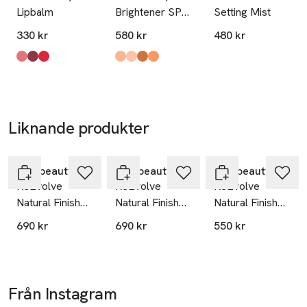
Lipbalm
Brightener SPF
Setting Mist
30
330 kr
580 kr
480 kr
Produkten finns i färgerna:
Passion Lane
Twilight
Peacock
,
,
,
Produkten finns i färgerna:
Cherish
Adore
Swoon
Hush
,
,
,
,
Liknande produkter
Hoppa över bildspelet
rms beauty
rms beauty
rms beauty
ReEvolve
ReEvolve
ReEvolve
Natural Finish
Natural Finish
Natural Finish
Foundation -
Foundation - 33
Foundation
690 kr
690 kr
550 kr
000
Refill - 33
Från Instagram