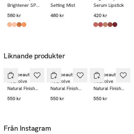
Brightener SPF
Setting Mist
Serum Lipstick
30
580 kr
480 kr
420 kr
Produkten finns i färgerna:
Cherish
Adore
Swoon
Hush
,
,
,
,
Produkten finns i fä
Mae
Eve
Jayne
Naomi
Pamela
,
,
,
,
,
Liknande produkter
Hoppa över bildspelet
rms beauty
rms beauty
rms beauty
ReEvolve
ReEvolve
ReEvolve
Natural Finish
Natural Finish
Natural Finish
Foundation
Foundation
Foundation
550 kr
550 kr
550 kr
Refill - 000
Refill - 33.5
Refill - 44
Från Instagram