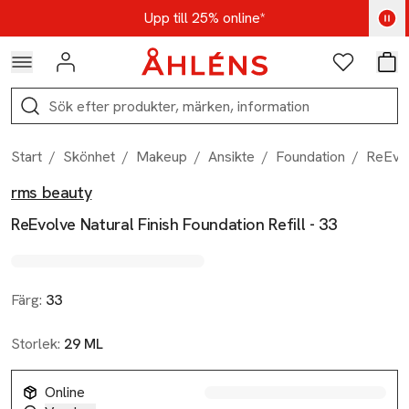
Hoppa till navigationsmenyn
Hoppa till innehåll
Hoppa till sidfot
Kod: AUG25 - Shoppa nu
Upp till 25% online*
Logga in
Favoriter
Var
Sök
Start
/
Skönhet
/
Makeup
/
Ansikte
/
Foundation
/
ReEvol
rms beauty
Produktbilder
Hoppa över bildspelet
Produktinformation
ReEvolve Natural Finish Foundation Refill - 33
Färg:
33
Storlek:
29 ML
Online