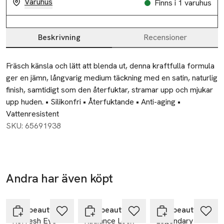
Varuhus
Finns i 1 varuhus
Beskrivning
Recensioner
Beskrivning
Fräsch känsla och lätt att blenda ut, denna kraftfulla formula 
ger en jämn, långvarig medium täckning med en satin, naturlig 
finish, samtidigt som den återfuktar, stramar upp och mjukar 
upp huden. • Silikonfri • Återfuktande • Anti-aging • 
Vattenresistent
SKU: 65691938
Andra har även köpt
Hoppa över bildspelet
rms beauty
rms beauty
rms beauty
ReFresh Eye
Radiance Lock
Legendary