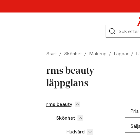
Hoppa till produktnavigation
Hoppa till innehåll
Hoppa till sidfot
Sök
Start
/
Skönhet
/
Makeup
/
Läppar
/
L
rms beauty
läppglans
rms beauty
Hoppa till produktsidan
Hoppa t
Lista ö
Pris
Skönhet
Sälj
Hudvård