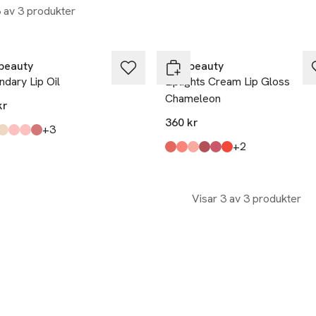
3 av 3 produkter
beauty
rms beauty
dary Lip Oil
Liplights Cream Lip Gloss
Chameleon
kr
360 kr
till
+3
kten finns i färgerna:
eleon
anna
r
ina
,
,
,
,
,
till
+2
Produkten finns i färgerna:
Crush
Bare
Chameleon
Rumor
Rhythm
Babette
,
,
,
,
,
,
Visar 3 av 3 produkter