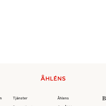
on
Tjänster
Åhlens
B