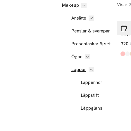
Visar 
Makeup
Ansikte
rms 
Penslar & svampar
Legen
Presentaskar & set
320 
Ögon
Produ
Cham
Adri
Ambe
Lucia
Karol
Lily
,
Läppar
Läppennor
Läppstift
Läppglans