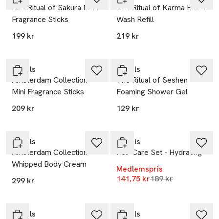
The Ritual of Sakura Mini
The Ritual of Karma Hand
Fragrance Sticks
Wash Refill
199 kr
219 kr
Gåva på köpet
Gåva på köpet
Rituals
Rituals
Amsterdam Collection
The Ritual of Seshen
Mini Fragrance Sticks
Foaming Shower Gel
-25%
209 kr
129 kr
Gåva på köpet
Gåva på köpet
Rituals
Rituals
Amsterdam Collection
Hair Care Set - Hydrating
Whipped Body Cream
Medlemspris
Lägsta pris 30 dag
141,75 kr
189 kr
299 kr
Gåva på köpet
Gåva på köpet
Rituals
Rituals