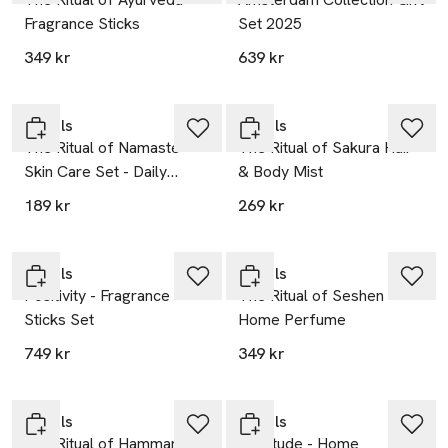
Fragrance Sticks
Set 2025
349 kr
639 kr
Gåva på köpet
Gåva på köpet
Rituals
Rituals
The Ritual of Namaste
The Ritual of Sakura Hair
Skin Care Set - Daily
& Body Mist
Routine
189 kr
269 kr
Gåva på köpet
Gåva på köpet
Rituals
Rituals
Positivity - Fragrance
The Ritual of Seshen
Sticks Set
Home Perfume
749 kr
349 kr
Gåva på köpet
Gåva på köpet
Rituals
Rituals
The Ritual of Hammam
Gratitude - Home