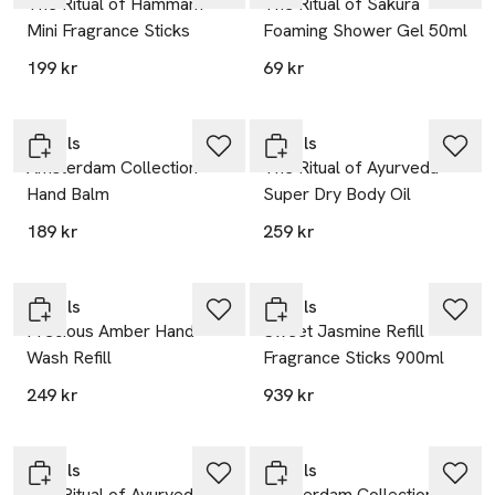
The Ritual of Hammam
The Ritual of Sakura
Mini Fragrance Sticks
Foaming Shower Gel 50ml
199 kr
69 kr
Gåva på köpet
Gåva på köpet
Rituals
Rituals
Amsterdam Collection
The Ritual of Ayurveda
Hand Balm
Super Dry Body Oil
189 kr
259 kr
Gåva på köpet
Gåva på köpet
Rituals
Rituals
Precious Amber Hand
Sweet Jasmine Refill
Wash Refill
Fragrance Sticks 900ml
249 kr
939 kr
Gåva på köpet
Gåva på köpet
Rituals
Rituals
The Ritual of Ayurveda
Amsterdam Collection Gift