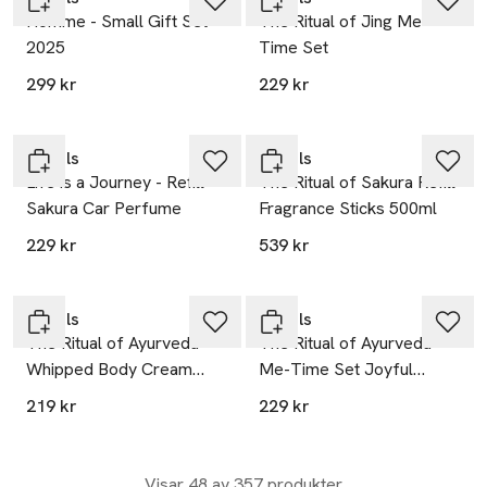
Homme - Small Gift Set
The Ritual of Jing Me-
2025
Time Set
299 kr
229 kr
Gåva på köpet
Gåva på köpet
Rituals
Rituals
Life is a Journey - Refill
The Ritual of Sakura Refill
Sakura Car Perfume
Fragrance Sticks 500ml
229 kr
539 kr
Gåva på köpet
Gåva på köpet
Rituals
Rituals
The Ritual of Ayurveda
The Ritual of Ayurveda
Whipped Body Cream
Me-Time Set Joyful
Refill
Reset
219 kr
229 kr
Visar 48 av 357 produkter