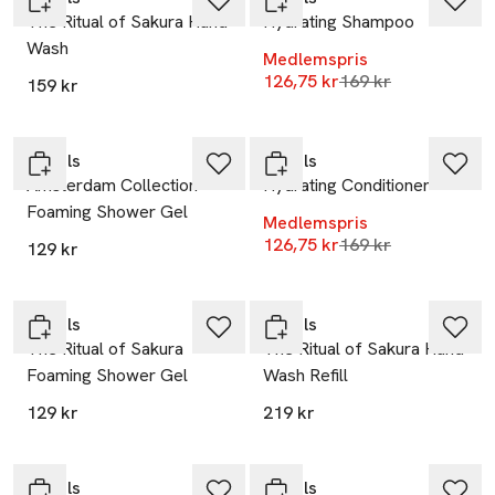
The Ritual of Sakura Hand
Hydrating Shampoo
Wash
Medlemspris
Lägsta pris 30 dag
126,75 kr
-25%
169 kr
159 kr
Gåva på köpet
Gåva på köpet
Rituals
Rituals
Amsterdam Collection
Hydrating Conditioner
Foaming Shower Gel
Medlemspris
Lägsta pris 30 dag
126,75 kr
169 kr
129 kr
Gåva på köpet
Gåva på köpet
Rituals
Rituals
The Ritual of Sakura
The Ritual of Sakura Hand
Foaming Shower Gel
Wash Refill
129 kr
219 kr
Gåva på köpet
Gåva på köpet
Rituals
Rituals