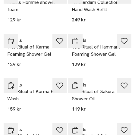
Rituals Homme shower
Amsterdam Collection
foam
Hand Wash Refill
129 kr
249 kr
Gåva på köpet
Gåva på köpet
Rituals
Rituals
The Ritual of Karma
The Ritual of Hammam
Foaming Shower Gel
Foaming Shower Gel
129 kr
129 kr
Gåva på köpet
Gåva på köpet
Rituals
Rituals
The Ritual of Karma Hand
The Ritual of Sakura
Wash
Shower Oil
159 kr
119 kr
Gåva på köpet
Gåva på köpet
Rituals
Rituals