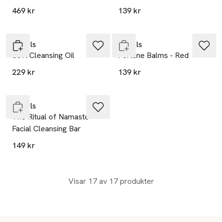
Gåva på köpet
469 kr
139 kr
Gåva på köpet
Slut i lager
Rituals
Rituals
Soft Cleansing Oil
Fortune Balms - Red
Gåva på köpet
229 kr
139 kr
Slut i lager
Rituals
The Ritual of Namaste
Facial Cleansing Bar
149 kr
Visar 17 av 17 produkter