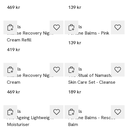
469 kr
139 kr
Gåva på köpet
Gåva på köpet
Rituals
Rituals
Intense Recovery Night
Fortune Balms - Pink
Cream Refill
139 kr
419 kr
Gåva på köpet
Gåva på köpet
Rituals
Rituals
Intense Recovery Night
The Ritual of Namaste
Cream
Skin Care Set - Cleanse
469 kr
189 kr
Gåva på köpet
Gåva på köpet
Rituals
Rituals
Anti-Ageing Lightweight
Fortune Balms - Rescue
Moisturiser
Balm