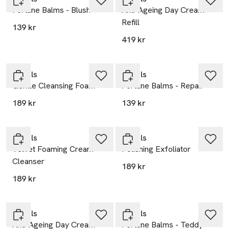
Fortune Balms - Blush
Anti-Ageing Day Cream
Refill
139 kr
419 kr
Gåva på köpet
Gåva på köpet
Rituals
Rituals
Gentle Cleansing Foam
Fortune Balms - Repair
189 kr
139 kr
Gåva på köpet
Gåva på köpet
Rituals
Rituals
Velvet Foaming Cream
Polishing Exfoliator
Cleanser
189 kr
189 kr
Gåva på köpet
Gåva på köpet
Rituals
Rituals
Anti-Ageing Day Cream
Fortune Balms - Teddy