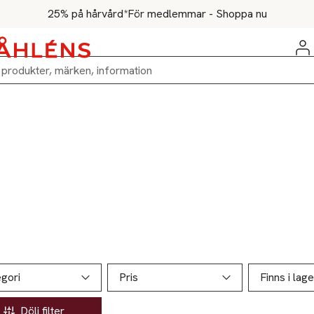
25% på hårvård*
För medlemmar - Shoppa nu
ill produktsidan
ver produkter
gori
Pris
Finns i lage
Dölj filter