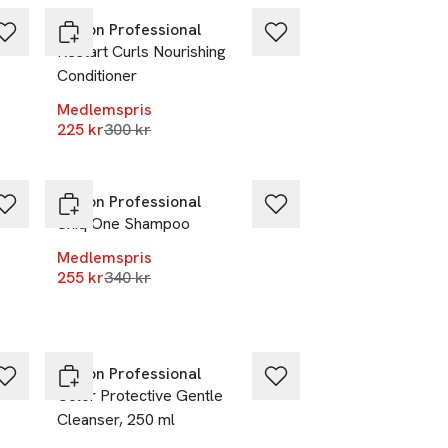
Revlon Professional
Restart Curls Nourishing
Conditioner
Medlemspris
Lägsta pris 30 dagar
225 kr
300 kr
-25%
Revlon Professional
s
Uniq One Shampoo
Medlemspris
Lägsta pris 30 dagar
255 kr
340 kr
r
-25%
Revlon Professional
Color Protective Gentle
Cleanser, 250 ml