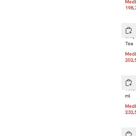
Medl
198,
-25
Revl
Uniq
Tea
Medl
202,
-25
Revl
Volu
ml
Medl
232,
-25
Revl