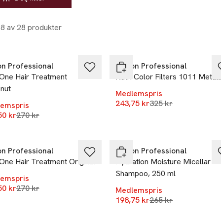
28 av 28 produkter
%
-25%
on Professional
Revlon Professional
 One Hair Treatment
Nutri Color Filters 1011 Metall
nut
Medlemspris
Lägsta pris 30 daga
243,75 kr
325 kr
emspris
Lägsta pris 30 dagar
50 kr
270 kr
%
-25%
on Professional
Revlon Professional
One Hair Treatment Original
Hydration Moisture Micellar
Shampoo, 250 ml
emspris
Lägsta pris 30 dagar
50 kr
270 kr
Medlemspris
Lägsta pris 30 daga
198,75 kr
265 kr
%
-25%