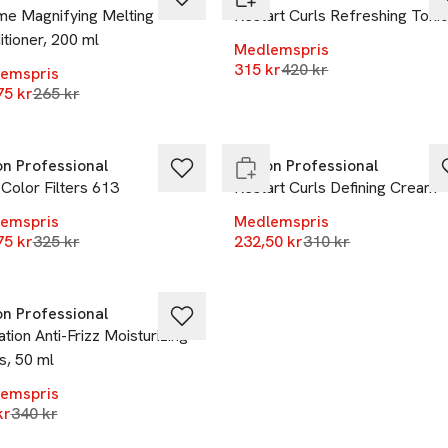
me Magnifying Melting
Restart Curls Refreshing Toni
tioner, 200 ml
Medlemspris
Lägsta pris 30 dagar
315 kr
420 kr
emspris
Lägsta pris 30 dagar
75 kr
%
265 kr
-25%
ast i varuhus
Endast i varuhus
on Professional
Revlon Professional
 Color Filters 613
Restart Curls Defining Cream
emspris
Medlemspris
Lägsta pris 30 dagar
Lägsta pris 30 daga
75 kr
%
325 kr
232,50 kr
310 kr
ast i varuhus
on Professional
tion Anti-Frizz Moisturizing
s, 50 ml
emspris
Lägsta pris 30 dagar
kr
340 kr