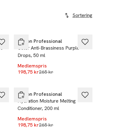
Sortering
-25%
Revlon Professional
ic
Color Anti-Brassiness Purple
Drops, 50 ml
r
Medlemspris
Lägsta pris 30 dagar
198,75 kr
265 kr
-25%
Revlon Professional
Hydration Moisture Melting
Conditioner, 200 ml
Medlemspris
r
Lägsta pris 30 dagar
198,75 kr
265 kr
-25%