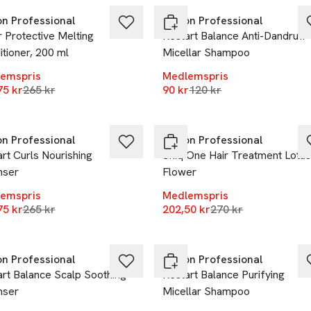
on Professional
Revlon Professional
 Protective Melting
Restart Balance Anti-Dandruff
tioner, 200 ml
Micellar Shampoo
emspris
Medlemspris
Lägsta pris 30 dagar
Lägsta pris 30 dagar
75 kr
265 kr
90 kr
120 kr
%
-25%
on Professional
Revlon Professional
rt Curls Nourishing
Uniq One Hair Treatment Lotu
nser
Flower
emspris
Medlemspris
Lägsta pris 30 dagar
Lägsta pris 30 daga
75 kr
265 kr
202,50 kr
270 kr
%
-25%
on Professional
Revlon Professional
rt Balance Scalp Soothing
Restart Balance Purifying
nser
Micellar Shampoo