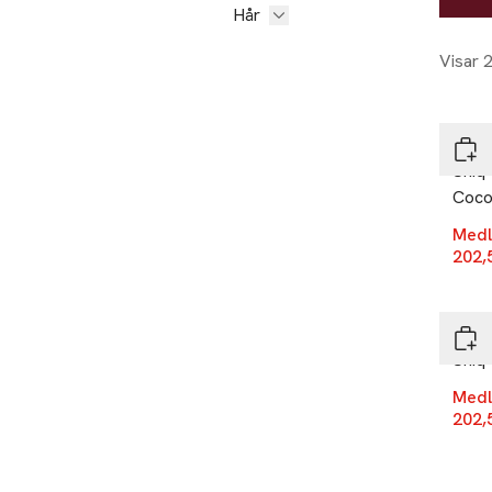
Hår
Visar 
-25
Revl
Uniq
Coco
Medl
202,
-25
Revl
Uniq 
Medl
202,
-25