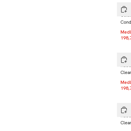
Revl
Color
Condi
Medl
198,
-25
Revl
Resta
Clea
Medl
198,
-25
Revl
Resta
Clea