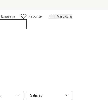
Logga in
Favoriter
Varukorg
Varukorg
r
Säljs av