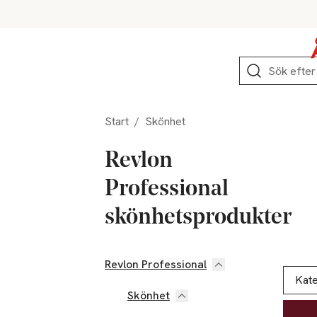
Hoppa till produktnavigation
Hoppa till innehåll
Hoppa till sidfot
Sök
Start
/
Skönhet
Revlon
Professional
skönhetsprodukter
Revlon Professional
Hoppa till produktsidan
Hoppa t
Lista ö
Kate
Skönhet