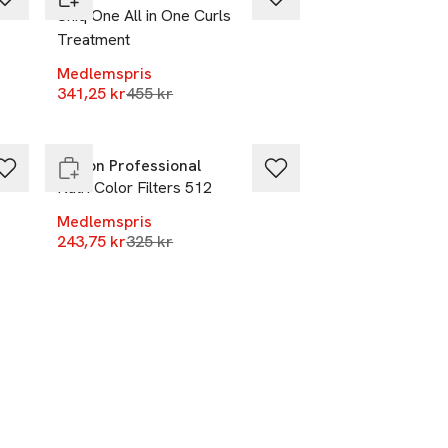
c
Uniq One All in One Curls
Treatment
Medlemspris
Lägsta pris 30 dagar
341,25 kr
-25%
455 kr
Endast i varuhus
Revlon Professional
Nutri Color Filters 512
Medlemspris
r
Lägsta pris 30 dagar
243,75 kr
325 kr