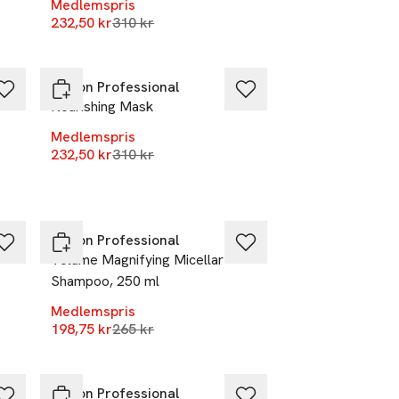
Medlemspris
r
Lägsta pris 30 dagar
232,50 kr
310 kr
-25%
Revlon Professional
Nourishing Mask
Medlemspris
Lägsta pris 30 dagar
232,50 kr
310 kr
r
-25%
Revlon Professional
Volume Magnifying Micellar
Shampoo, 250 ml
r
Medlemspris
Lägsta pris 30 dagar
198,75 kr
265 kr
-25%
Revlon Professional