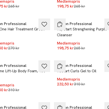
emspris
Medlemspris
Lägsta pris 30 dagar
Lägsta pris 30 daga
75 kr
265 kr
198,75 kr
265 kr
%
-25%
on Professional
Revlon Professional
 One Hair Treatment Green
Re/Start Strenghening Purple
Cleanser
emspris
Medlemspris
Lägsta pris 30 dagar
Lägsta pris 30 daga
50 kr
270 kr
198,75 kr
265 kr
%
-25%
on Professional
Revlon Professional
me Lift-Up Body Foam, 150
Restart Curls Gel to Oil
Medlemspris
Lägsta pris 30 daga
232,50 kr
310 kr
emspris
Lägsta pris 30 dagar
50 kr
310 kr
%
-25%
on Professional
Revlon Professional