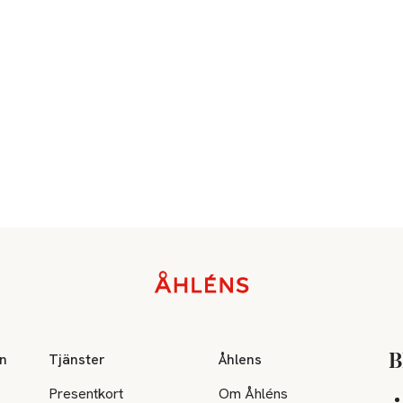
on
Tjänster
Åhlens
B
Presentkort
Om Åhléns