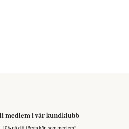
li medlem i vår kundklubb
10% på ditt första köp som medlem*