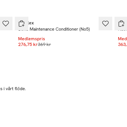
-25%
-25
Olaplex
Kér
Bond Maintenance Conditioner (No5)
Nutr
Medlemspris
Med
Lägsta pris 30 dagar
276,75 kr
369 kr
363,
 i vårt flöde.