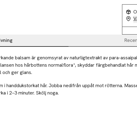
O
V
ivning
Recen
kande balsam är genomsyrat av naturligtextrakt av para-assaipal
 balansen hos hårbottens normalflora*, skyddar färgbehandlat hår m
 och ger glans.
m i handdukstorkat hår. Jobba nedifrån uppåt mot rötterna. Masser
rka i 2–3 minuter. Skölj noga.
nligt anvisningarna. Undvik kontakt med ögonen. Förvaras utom r
ändningen om irritation uppstår.
-25%
-25