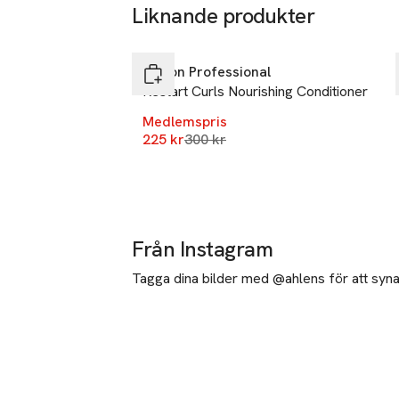
Liknande produkter
-25%
Hoppa över bildspelet
Revlon Professional
Restart Curls Nourishing Conditioner
Medlemspris
Lägsta pris 30 dagar
225 kr
300 kr
Från Instagram
Tagga dina bilder med @ahlens för att synas