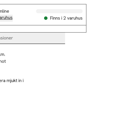
nline
aruhus
Finns i 2 varuhus
sioner
m.

ot 
a mjukt in i
äckhåll för
%
-25%