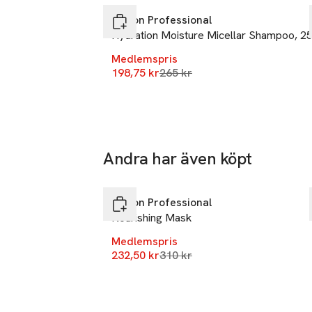
Revlon Professional
Hydration Moisture Micellar Shampoo, 2
Medlemspris
Lägsta pris 30 dagar
198,75 kr
265 kr
Andra har även köpt
-25%
Hoppa över bildspelet
Revlon Professional
Nourishing Mask
Medlemspris
Lägsta pris 30 dagar
232,50 kr
310 kr