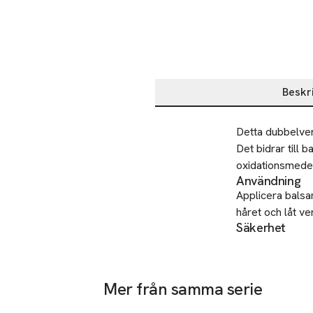
Beskr
Beskrivning
Detta dubbelver
Det bidrar till
oxidationsmedel
Användning
Applicera balsa
håret och låt ve
Säkerhet
Använd endast e
barn. Avbryt anv
SKU: 65022673
Mer från samma serie
-25%
Hoppa över bildspelet