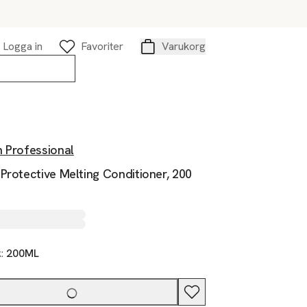
Logga in
Favoriter
Varukorg
Varukorg
n Professional
Protective Melting Conditioner, 200
k:
200ML