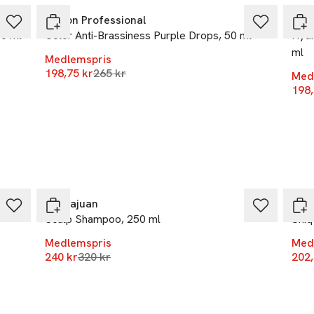
Revlon Professional
Revl
50 ml
Color Anti-Brassiness Purple Drops, 50 ml
Hydr
ml
Medlemspris
Lägsta pris 30 dagar
198,75 kr
265 kr
Med
198,
-25%
-25
Sachajuan
Revl
Scalp Shampoo, 250 ml
Uniq
Medlemspris
Med
Lägsta pris 30 dagar
240 kr
320 kr
202,