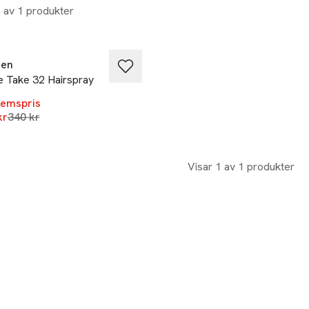
1 av 1 produkter
%
ken
e Take 32 Hairspray
emspris
Lägsta pris 30 dagar
kr
340 kr
Visar 1 av 1 produkter