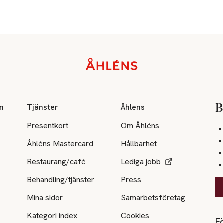
on
Tjänster
Åhlens
B
Presentkort
Om Åhléns
Åhléns Mastercard
Hållbarhet
Restaurang/café
Lediga jobb
Behandling/tjänster
Press
Mina sidor
Samarbetsföretag
Kategori index
Cookies
Fö