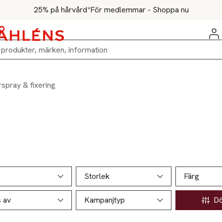
25% på hårvård*
För medlemmar - Shoppa nu
spray & fixering
ill produktsidan
ver produkter
Storlek
Färg
s av
Kampanjtyp
Döl