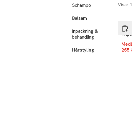
Visar 
Schampo
-25
Balsam
Red
Inpackning &
Tripl
behandling
Medl
Hårstyling
255 