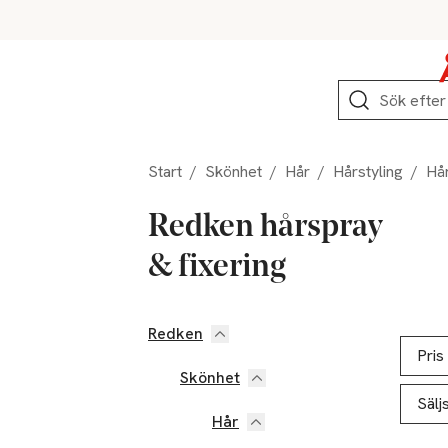
Hoppa till produktnavigation
Hoppa till innehåll
Hoppa till sidfot
Sök
Start
/
Skönhet
/
Hår
/
Hårstyling
/
Hår
Redken hårspray
& fixering
Redken
Hoppa till produktsidan
Hoppa t
Lista ö
Pris
Skönhet
Sälj
Hår