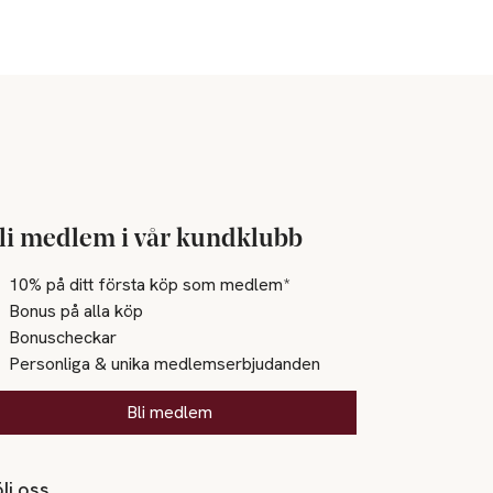
li medlem i vår kundklubb
10% på ditt första köp som medlem*
Bonus på alla köp
Bonuscheckar
Personliga & unika medlemserbjudanden
Bli medlem
lj oss