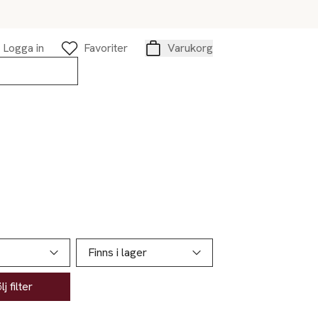
Logga in
Favoriter
Varukorg
Varukorg
Finns i lager
j filter