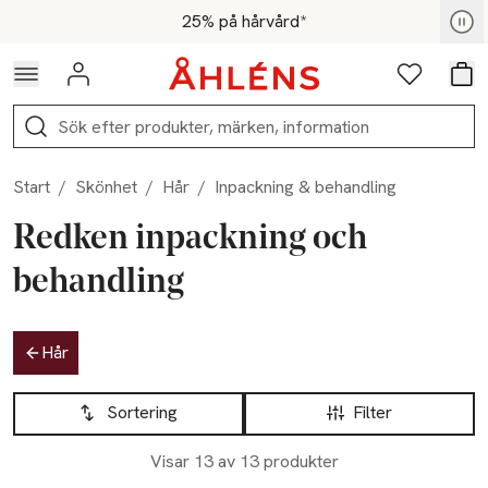
Hoppa till navigationsmenyn
Hoppa till innehåll
Hoppa till sidfot
För medlemmar - Shoppa nu
25% på hårvård*
Logga in
Favoriter
Var
Sök
Start
/
Skönhet
/
Hår
/
Inpackning & behandling
Redken inpackning och
behandling
Hoppa till produktsidan
Hår
Hoppa till produktsidan
Lista över produkter
Sortering
Filter
Visar 13 av 13 produkter
-25%
-25%