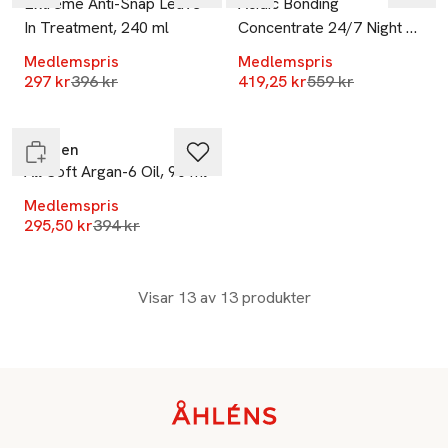
Extreme Anti-Snap Leave-
Acidic Bonding
In Treatment, 240 ml
Concentrate 24/7 Night &
Day Serum
Medlemspris
Medlemspris
-25%
Lägsta pris 30 dagar
Lägsta pris 30 dag
297 kr
396 kr
419,25 kr
559 kr
Slut i lager
Redken
All Soft Argan-6 Oil, 90 ml
Medlemspris
Lägsta pris 30 dagar
295,50 kr
394 kr
Visar 13 av 13 produkter
Sidfot