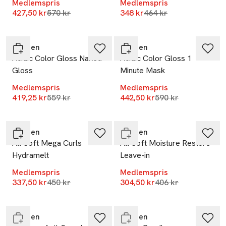
Medlemspris
Medlemspris
Lägsta pris 30 dagar
Lägsta pris 30 dagar
427,50 kr
570 kr
348 kr
464 kr
-25%
-25%
Redken
Redken
Acidic Color Gloss Naked
Acidic Color Gloss 1
Gloss
Minute Mask
Medlemspris
Medlemspris
-25%
Lägsta pris 30 dagar
Lägsta pris 30 dag
419,25 kr
559 kr
442,50 kr
590 kr
-25%
Endast i varuhus
Redken
Redken
All Soft Mega Curls
All Soft Moisture Restore
Hydramelt
Leave-in
Medlemspris
Medlemspris
-25%
-25%
Lägsta pris 30 dagar
Lägsta pris 30 dag
337,50 kr
450 kr
304,50 kr
406 kr
Endast i varuhus
Endast i varuhus
Redken
Redken