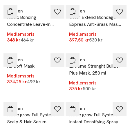
Redken
Redken
Acidic Bonding
Color Extend Blondage
Concentrate Leave-In
Express Anti-Brass Mask
Treatment
Silvermask
Medlemspris
Medlemspris
Lägsta pris 30 dagar
Lägsta pris 30 dag
348 kr
464 kr
397,50 kr
530 kr
-25%
-25%
Redken
Redken
All Soft Mask
Extreme Strenght Builder
Plus Mask, 250 ml
Medlemspris
Lägsta pris 30 dagar
374,25 kr
499 kr
Medlemspris
Lägsta pris 30 dagar
375 kr
500 kr
-25%
-25%
Redken
Redken
Acidic grow Full System
Acidic grow Full System
Scalp & Hair Serum
Instant Densifying Spray