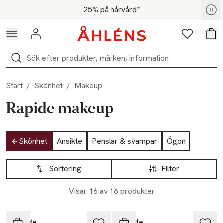
Hoppa till navigationsmenyn
Hoppa till innehåll
Hoppa till sidfot
För medlemmar - Shoppa nu
25% på hårvård*
Logga in
Favoriter
Var
Sök
Start
/
Skönhet
/
Makeup
Rapide makeup
Hoppa till produktsidan
Skönhet
Ansikte
Penslar & svampar
Ögon
Hoppa till produktsidan
Lista över produkter
Sortering
Filter
Visar 16 av 16 produkter
Rapide
Rapide