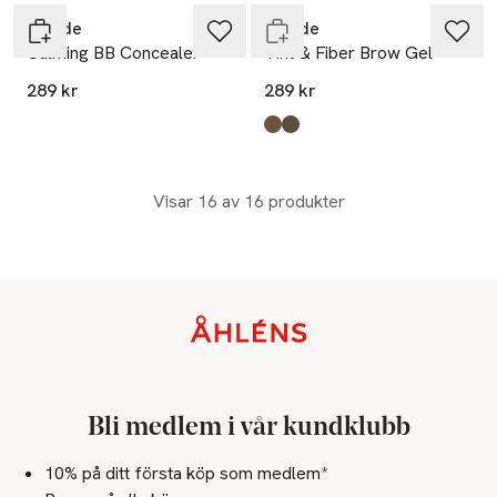
Rapide
Rapide
Calming BB Concealer
Tint & Fiber Brow Gel
289 kr
289 kr
Produkten finns i färgerna:
Neutral Soft Brown
Cold Deep Brown
,
,
Visar 16 av 16 produkter
Sidfot
Bli medlem i vår kundklubb
10% på ditt första köp som medlem*