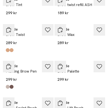
Brow Tint
Brow twist refill ASH
299 kr
189 kr
Rapide
Rapide
Brow Twist
Brow Wax
289 kr
289 kr
Produkten finns i färgerna:
Medium Neutral Brown
Dark Deep Brown
,
,
Rapide
Rapide
Marking Brow Pen
Brow Palette
299 kr
299 kr
Produkten finns i färgerna:
Cold Soft Brown
Neutral Deep Brown
,
,
Rapide
Rapide
Brow Sculpt Brush
Brow Lift Brush