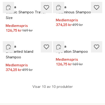
Rahua
Rahua
Classic Shampoo Travel
Voluminous Shampoo
Size
Medlemspris
Lägsta pris 30 dag
374,25 kr
499 kr
Medlemspris
-25%
-25%
Lägsta pris 30 dagar
126,75 kr
169 kr
Endast i varuhus
Slut i lager
Rahua
Rahua
Enchanted Island
Hydration Shampoo
Shampoo
Medlemspris
Lägsta pris 30 dag
126,75 kr
169 kr
Medlemspris
Lägsta pris 30 dagar
374,25 kr
499 kr
Visar 10 av 10 produkter