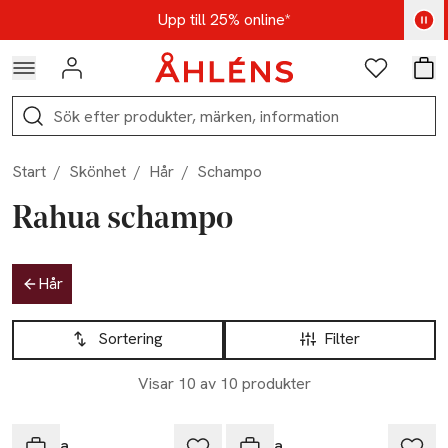
Hoppa till navigationsmenyn
Hoppa till innehåll
Hoppa till sidfot
Kod: AUG25 - Shoppa nu
Upp till 25% online*
Logga in
Favoriter
Var
Sök
Start
/
Skönhet
/
Hår
/
Schampo
Rahua schampo
Hoppa till produktsidan
Hår
Hoppa till produktsidan
Lista över produkter
Sortering
Filter
Visar 10 av 10 produkter
-25%
-25%
Rahua
Rahua