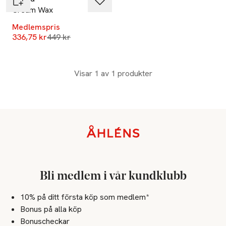
Cream Wax
Medlemspris
Lägsta pris 30 dagar
336,75 kr
449 kr
Visar 1 av 1 produkter
Sidfot
Bli medlem i vår kundklubb
10% på ditt första köp som medlem*
Bonus på alla köp
Bonuscheckar