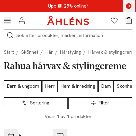
Hoppa till navigationsmenyn
Hoppa till innehåll
Hoppa till sidfot
Kod: AUG25 - Shoppa nu
Upp till 25% online*
Logga in
Favoriter
Var
Sök
Start
/
Skönhet
/
Hår
/
Hårstyling
/
Hårvax & stylingcreme
Rahua hårvax & stylingcreme
Hoppa till produktsidan
Barn & ungdom
Herr
Hem & inredning
Dam
Skönhet
Hoppa till produktsidan
Lista över produkter
Sortering
Filter
Visar 1 av 1 produkter
-25%
Rahua