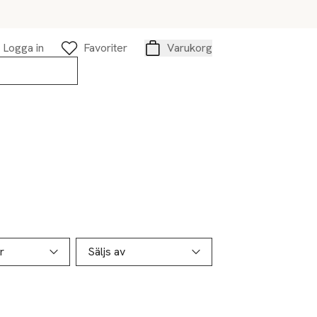
Logga in
Favoriter
Varukorg
Varukorg
r
Säljs av