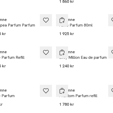
1 860 kr
nne
Rabanne
pea Parfum Parfum
Fame Parfum 80ml
5 kr
1 925 kr
nne
Rabanne
 Parfum Refill
Lady Million Eau de parfum
5 kr
1 240 kr
nne
Rabanne
 Parfum
Phantom Parfum refill
kr
1 780 kr