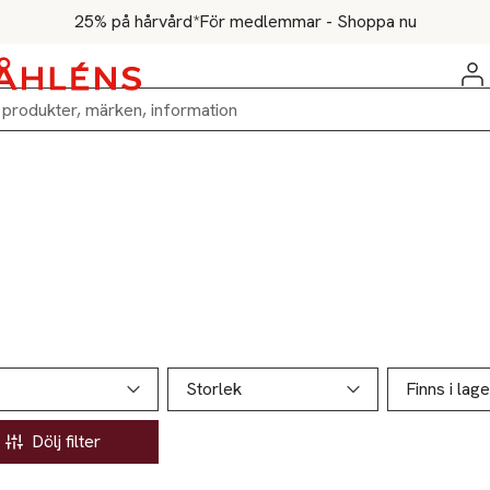
25% på hårvård*
För medlemmar - Shoppa nu
ill produktsidan
ver produkter
Storlek
Finns i lage
Dölj filter