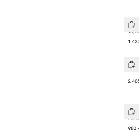
Raba
Olym
1 42
Raba
Fame
2 40
Raba
Fame
980 