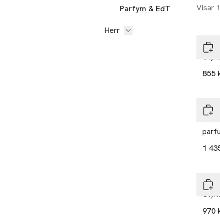
Visar 
Parfym & EdT
Herr
Raba
Olym
855 
Raba
Milli
parf
1 43
Raba
Olym
970 