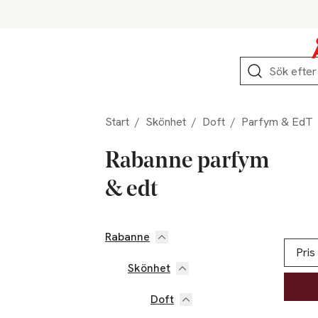
Hoppa till produktnavigation
Hoppa till innehåll
Hoppa till sidfot
Sök
Start
/
Skönhet
/
Doft
/
Parfym & EdT
Rabanne parfym
& edt
Rabanne
Hoppa till produktsidan
Hoppa t
Lista ö
Pris
Skönhet
Doft