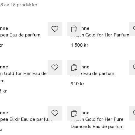
18 av 18 produkter
nne
Rabanne
pea Eau de parfum
Million Gold for Her Parfum
kr
1 500 kr
nne
Rabanne
on Gold for Her Eau de
Fame Eau de parfum
um
910 kr
5 kr
nne
Rabanne
pea Elixir Eau de parfum
Million Gold for Her Pure
Diamonds Eau de parfum
kr