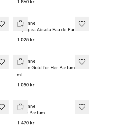
1 860 kr
Rabanne
Olympea Absolu Eau de Parfum
1 025 kr
Rabanne
Million Gold for Her Parfum 30
ml
1 050 kr
Endast i varuhus
Rabanne
Fame Parfum
1 470 kr