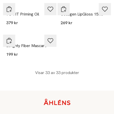
Pixi
Pixi
+C VIT Priming Oil
Collagen LipGloss 15ml
379 kr
269 kr
Pixi
Lenghty Fiber Mascara
199 kr
Visar 33 av 33 produkter
Sidfot