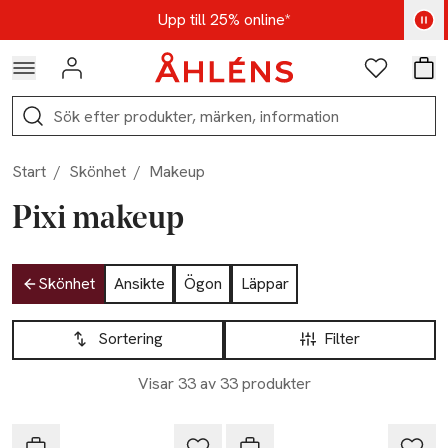
Hoppa till navigationsmenyn
Hoppa till innehåll
Hoppa till sidfot
Kod: AUG25 - Shoppa nu
Upp till 25% online*
Logga in
Favoriter
Var
Sök
Start
/
Skönhet
/
Makeup
Pixi makeup
Hoppa till produktsidan
Skönhet
Ansikte
Ögon
Läppar
Hoppa till produktsidan
Lista över produkter
Sortering
Filter
Visar 33 av 33 produkter
Pixi
Pixi