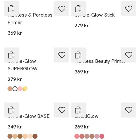
Pixi
Pixi
Flawless & Poreless
On-the-Glow Stick
Primer
279 kr
369 kr
Pixi
Pixi
On-the-Glow
Flawless Beauty Primer
SUPERGLOW
369 kr
279 kr
Produkten finns i färgerna:
Naturallustre
Icepearl
Petaldew
Gildedgold
,
,
,
,
Pixi
Pixi
On-the-Glow BASE
LiquidGlow
349 kr
269 kr
Produkten finns i färgerna:
Caramel
Honey
Mocha
Nude
Vanilla
Espresso
,
,
,
,
,
,
Produkten finns i färgerna:
Fresh
Warmth
Subtly
Summer
Pretty
Peony
,
,
,
,
,
,