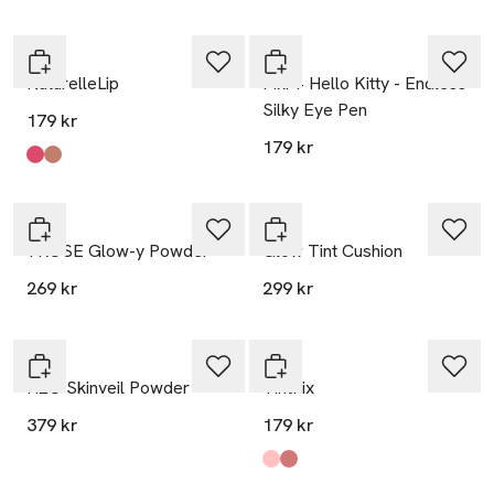
Pixi
Pixi
NaturelleLip
Pixi + Hello Kitty - Endless
Silky Eye Pen
179 kr
179 kr
Produkten finns i färgerna:
Poppy
Nectar
,
,
Pixi
Pixi
+ROSE Glow-y Powder
Glow Tint Cushion
269 kr
299 kr
Pixi
Pixi
H2O Skinveil Powder
TintFix
379 kr
179 kr
Produkten finns i färgerna:
Calm
Love
,
,