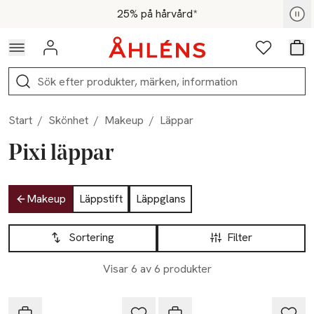
Hoppa till navigationsmenyn
Hoppa till innehåll
Hoppa till sidfot
För medlemmar - Shoppa nu
25% på hårvård*
Logga in
Favoriter
Var
Sök
Start
/
Skönhet
/
Makeup
/
Läppar
Pixi läppar
Hoppa till produktsidan
Makeup
Läppstift
Läppglans
Hoppa till produktsidan
Lista över produkter
Sortering
Filter
Visar 6 av 6 produkter
Pixi
Pixi