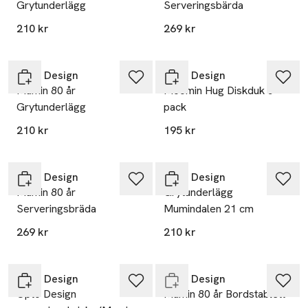
Grytunderlägg
Serveringsbärda
210 kr
269 kr
Opto Design
Opto Design
Mumin 80 år
Moomin Hug Diskduk 5-
Grytunderlägg
pack
210 kr
195 kr
Opto Design
Opto Design
Mumin 80 år
Grytunderlägg
Serveringsbräda
Mumindalen 21 cm
269 kr
210 kr
Endast i varuhus
Opto Design
Opto Design
Opto Design
Mumin 80 år Bordstablett