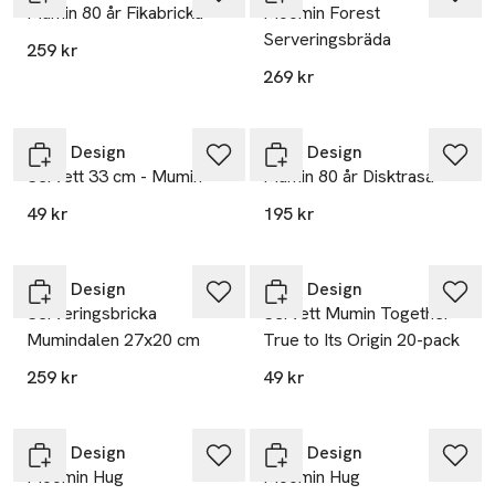
Mumin 80 år Fikabricka
Moomin Forest
Serveringsbräda
259 kr
269 kr
Opto Design
Opto Design
Servett 33 cm - Mumin
Mumin 80 år Disktrasa
49 kr
195 kr
Opto Design
Opto Design
Serveringsbricka
Servett Mumin Together
Mumindalen 27x20 cm
True to Its Origin 20-pack
259 kr
49 kr
Opto Design
Opto Design
Moomin Hug
Moomin Hug