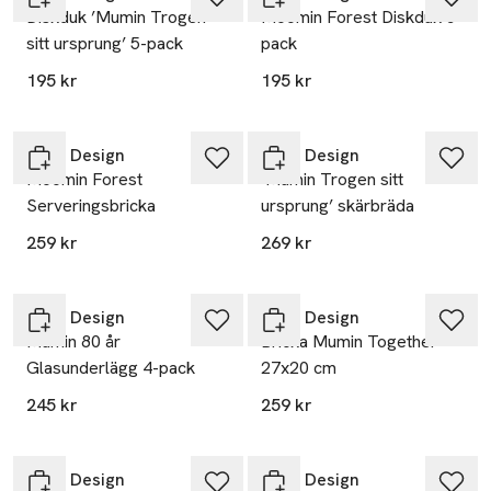
Diskduk ’Mumin Trogen
Moomin Forest Diskduk 5-
sitt ursprung’ 5-pack
pack
195 kr
195 kr
Opto Design
Opto Design
Moomin Forest
’Mumin Trogen sitt
Serveringsbricka
ursprung’ skärbräda
259 kr
269 kr
Opto Design
Opto Design
Mumin 80 år
Bricka Mumin Together
Glasunderlägg 4-pack
27x20 cm
245 kr
259 kr
Opto Design
Opto Design