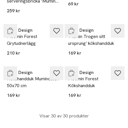
serveringsbricka ’Mumin
69 kr
kram’
259 kr
Endast i varuhus
Slut i lager
Opto Design
Opto Design
Moomin Forest
’Mumin Trogen sitt
Grytudnerlägg
ursprung’ kökshandduk
210 kr
169 kr
Endast i varuhus
Slut i lager
Opto Design
Opto Design
Kökshandduk Mumindalen
Moomin Forest
50x70 cm
Kökshandduk
169 kr
169 kr
Visar 30 av 30 produkter