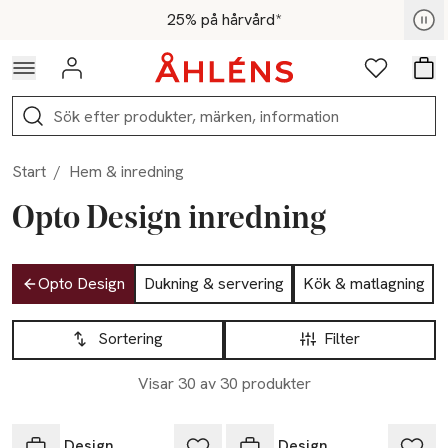
Hoppa till navigationsmenyn
Hoppa till innehåll
Hoppa till sidfot
För medlemmar - Shoppa nu
25% på hårvård*
Logga in
Favoriter
Var
Sök
Start
/
Hem & inredning
Opto Design inredning
Hoppa till produktsidan
Opto Design
Dukning & servering
Kök & matlagning
Hoppa till produktsidan
Lista över produkter
Sortering
Filter
Visar 30 av 30 produkter
Opto Design
Opto Design