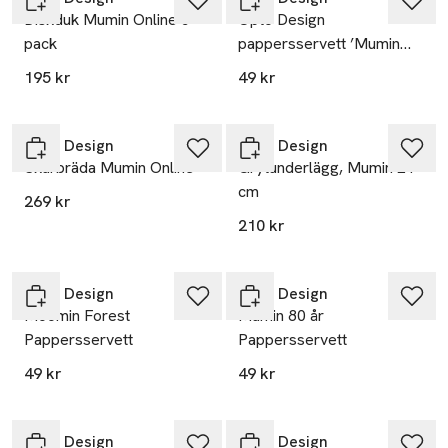
Diskduk Mumin Online 5-
Opto Design
pack
pappersservett ’Mumin
kram’
195 kr
49 kr
Opto Design
Opto Design
Skärbräda Mumin Online
Grytunderlägg, Mumin 21
cm
269 kr
210 kr
Opto Design
Opto Design
Moomin Forest
Mumin 80 år
Pappersservett
Pappersservett
49 kr
49 kr
Opto Design
Opto Design