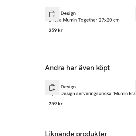
SKU: 91039975
Hoppa över bildspelet
Opto Design
Bricka Mumin Together 27x20 cm
259 kr
Andra har även köpt
Hoppa över bildspelet
Opto Design
Opto Design serveringsbricka ’Mumin kr
259 kr
Liknande produkter