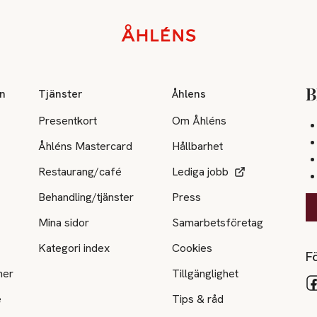
on
Tjänster
Åhlens
B
Presentkort
Om Åhléns
Åhléns Mastercard
Hållbarhet
Restaurang/café
Lediga jobb
Behandling/tjänster
Press
Mina sidor
Samarbetsföretag
Kategori index
Cookies
Fö
ner
Tillgänglighet
e
Tips & råd