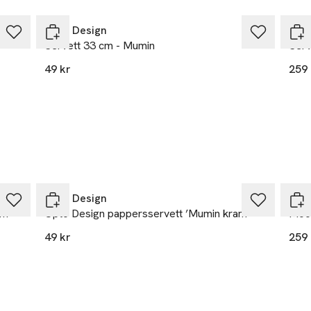
Opto Design
Opt
Servett 33 cm - Mumin
Serv
49 kr
259 
Opto Design
Opt
am’
Opto Design pappersservett ’Mumin kram’
Moom
49 kr
259 