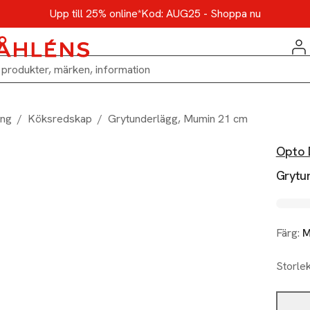
Upp till 25% online*
Kod: AUG25 - Shoppa nu
ing
/
Köksredskap
/
Grytunderlägg, Mumin 21 cm
Opto 
Grytu
Färg:
M
Storle