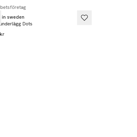
betsföretag
 in sweden
Solstickan Desig
underlägg Dots
Grytunderlägg Gju
kr
299 kr