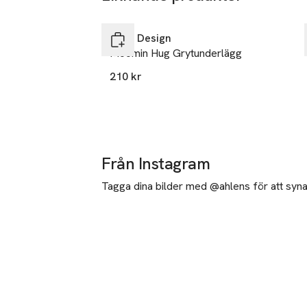
Hoppa över bildspelet
Opto Design
Moomin Hug Grytunderlägg
210 kr
Från Instagram
Tagga dina bilder med @ahlens för att synas