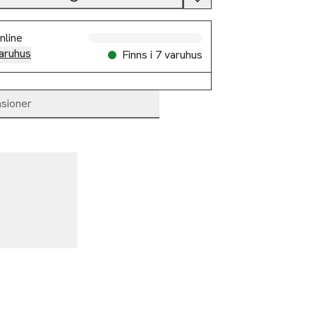
nline
aruhus
Finns i 7 varuhus
sioner