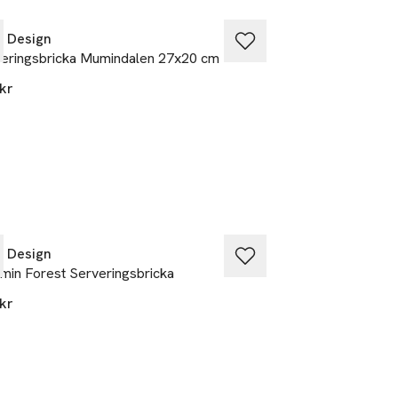
o Design
Opto Design
eringsbricka Mumindalen 27x20 cm
Servett Mumin Toge
pack
kr
49 kr
o Design
Opto Design
in Forest Serveringsbricka
Diskduk Mumin On
kr
195 kr