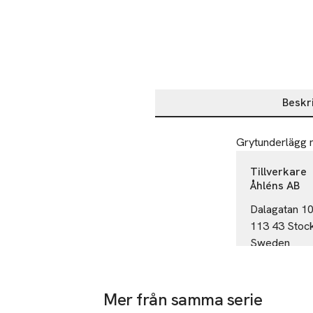
Beskr
Beskrivning
Grytunderlägg 
Tillverkare
Åhléns AB
Dalagatan 1
113 43 Stoc
Sweden
info.hk@ahle
E-post
Mobilnumme
Mer från samma serie