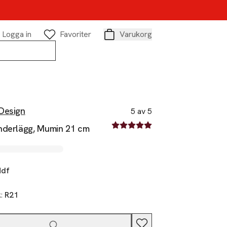
Logga in
Favoriter
Varukorg
Varukorg
Design
5 av 5
5 av fem stjärnor
nderlägg, Mumin 21 cm
df
k:
R21