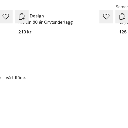
Samar
Opto Design
Born
Mumin 80 år Grytunderlägg
Gryt
210 kr
125 
 i vårt flöde.