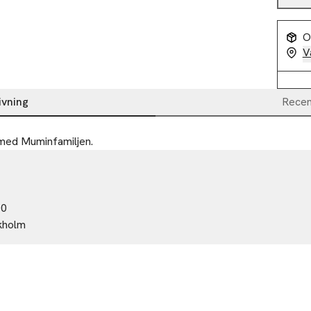
O
V
ivning
Recen
med Muminfamiljen.
00
kholm
ns.se
r