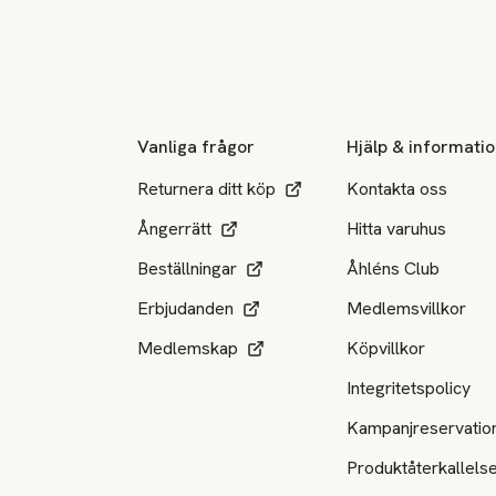
Sidfot
Vanliga frågor
Hjälp & informati
Returnera ditt köp
Kontakta oss
Ångerrätt
Hitta varuhus
Beställningar
Åhléns Club
Erbjudanden
Medlemsvillkor
Medlemskap
Köpvillkor
Integritetspolicy
Kampanjreservatio
Produktåterkallels
Tillgängliga betalsätt