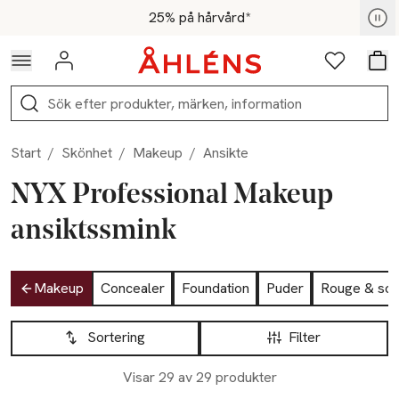
Hoppa till navigationsmenyn
Hoppa till innehåll
Hoppa till sidfot
För medlemmar - Shoppa nu
25% på hårvård*
Logga in
Favoriter
Var
Sök
Start
/
Skönhet
/
Makeup
/
Ansikte
NYX Professional Makeup
ansiktssmink
Hoppa till produktsidan
Makeup
Concealer
Foundation
Puder
Rouge & sol
Hoppa till produktsidan
Lista över produkter
Sortering
Filter
Visar 29 av 29 produkter
25% vid köp över 200kr
25% vid köp över 200kr