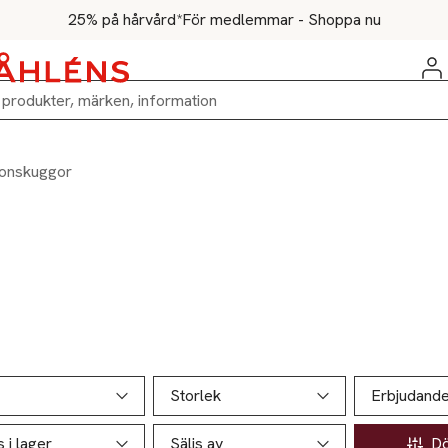
25% på hårvård*
För medlemmar - Shoppa nu
onskuggor
ill produktsidan
ver produkter
Storlek
Erbjudand
s i lager
Säljs av
Döl