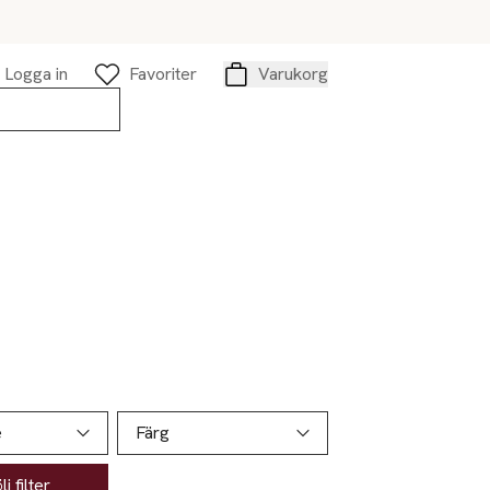
Logga in
Favoriter
Varukorg
Varukorg
e
Färg
j filter