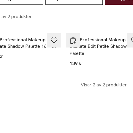
2 av 2 produkter
vid köp över 200kr
25% vid köp över 200kr
Professional Makeup
NYX Professional Makeup
mate Shadow Palette 16-Pan
Ultimate Edit Petite Shadow
Palette
kr
139 kr
Visar 2 av 2 produkter