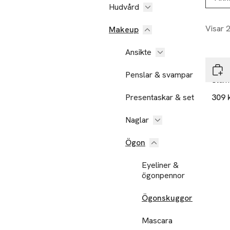
Hudvård
Visar 
Makeup
25% 
Ansikte
NYX 
Penslar & svampar
Ulti
Presentaskar & set
309 
Naglar
Ögon
Eyeliner &
ögonpennor
Ögonskuggor
Mascara