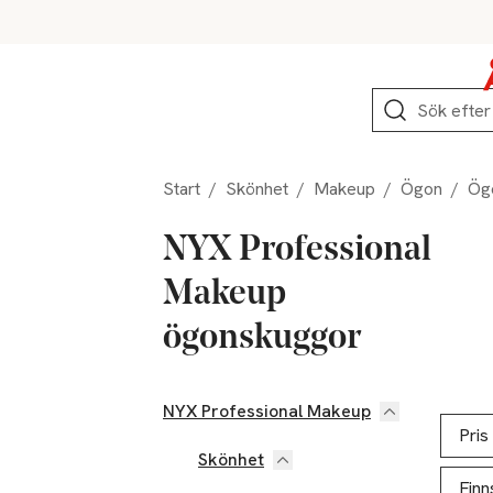
Hoppa till produktnavigation
Hoppa till innehåll
Hoppa till sidfot
Sök
Start
/
Skönhet
/
Makeup
/
Ögon
/
Ög
NYX Professional
Makeup
ögonskuggor
NYX Professional Makeup
Hoppa till produktsidan
Hoppa t
Lista ö
Pris
Skönhet
Finn