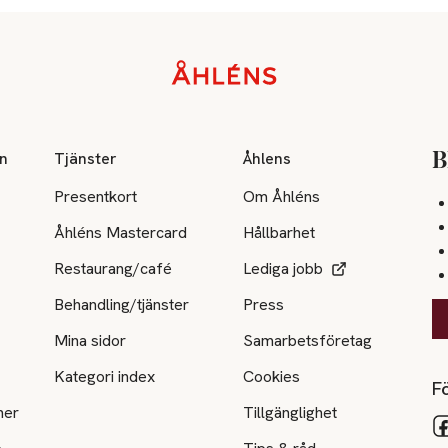
on
Tjänster
Åhlens
B
Presentkort
Om Åhléns
Åhléns Mastercard
Hållbarhet
Restaurang/café
Lediga jobb
Behandling/tjänster
Press
Mina sidor
Samarbetsföretag
Kategori index
Cookies
Fö
ner
Tillgänglighet