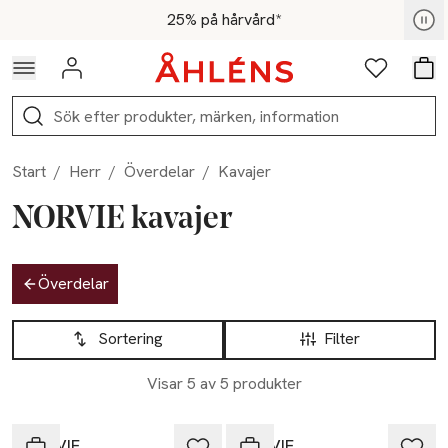
Hoppa till navigationsmenyn
Hoppa till innehåll
Hoppa till sidfot
För medlemmar - Shoppa nu
25% på hårvård*
Logga in
Favoriter
Var
Sök
Start
/
Herr
/
Överdelar
/
Kavajer
NORVIE kavajer
Hoppa till produktsidan
Överdelar
Hoppa till produktsidan
Lista över produkter
Sortering
Filter
Visar 5 av 5 produkter
NORVIE
NORVIE