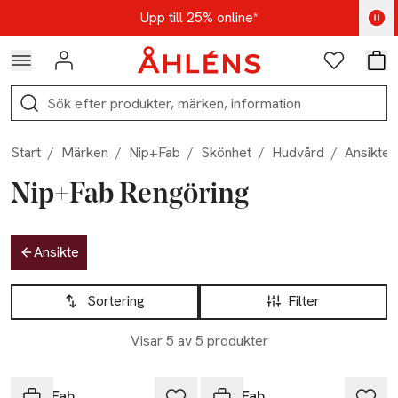
Hoppa till navigationsmenyn
Hoppa till innehåll
Hoppa till sidfot
Kod: AUG25 - Shoppa nu
Upp till 25% online*
Logga in
Favoriter
Var
Sök
Start
/
Märken
/
Nip+Fab
/
Skönhet
/
Hudvård
/
Ansikte
Nip+Fab Rengöring
Hoppa till produktsidan
Ansikte
Hoppa till produktsidan
Lista över produkter
Sortering
Filter
Visar 5 av 5 produkter
Nip+Fab
Nip+Fab