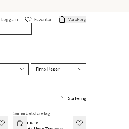
Logga in
Favoriter
Varukorg
Varukorg
Finns i lager
Sortering
Samarbetsföretag
Newhouse
Amanda Linen Trousers