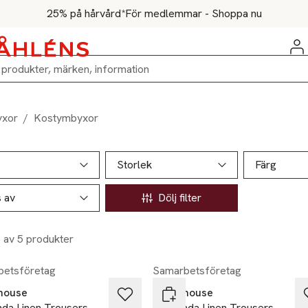
25% på hårvård*
För medlemmar - Shoppa nu
yxor
/
Kostymbyxor
ill produktsidan
ver produkter
Storlek
Färg
s av
Dölj filter
5 av 5 produkter
etsföretag
Samarbetsföretag
house
Newhouse
da Linen Trousers
Amanda Linen Trousers