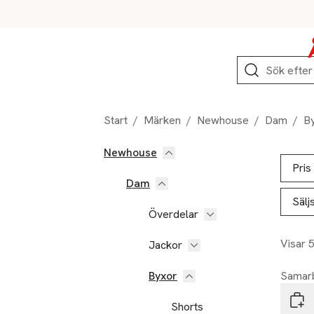
Hoppa till produktnavigation
Hoppa till innehåll
Hoppa till sidfot
Sök
Start
/
Märken
/
Newhouse
/
Dam
/
B
Newhouse
Hoppa till produktsidan
Hoppa t
Lista ö
Pris
Dam
Sälj
Överdelar
Visar 
Jackor
Byxor
Samarb
New
Shorts
Aman