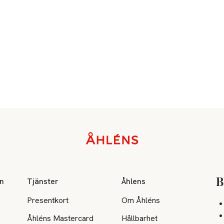
on
Tjänster
Åhlens
B
Presentkort
Om Åhléns
Åhléns Mastercard
Hållbarhet