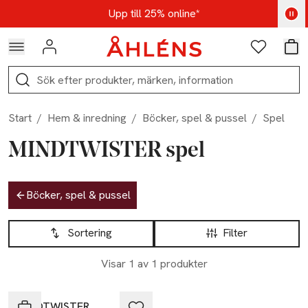
Hoppa till navigationsmenyn
Hoppa till innehåll
Hoppa till sidfot
Kod: AUG25 - Shoppa nu
Upp till 25% online*
Logga in
Favoriter
Var
Sök
Start
/
Hem & inredning
/
Böcker, spel & pussel
/
Spel
MINDTWISTER spel
Hoppa till produktsidan
Böcker, spel & pussel
Hoppa till produktsidan
Lista över produkter
Sortering
Filter
Visar 1 av 1 produkter
-20%
MINDTWISTER