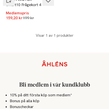
Smart10 Frågekort 4
Medlemspris
Lägsta pris 30 dagar
159,20 kr
199 kr
Visar 1 av 1 produkter
Sidfot
Bli medlem i vår kundklubb
10% på ditt första köp som medlem*
Bonus på alla köp
Bonuscheckar