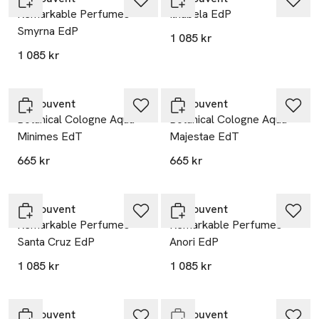
Remarkable Perfumes
Ilhabela EdP
Smyrna EdP
1 085 kr
1 085 kr
Le Couvent
Le Couvent
Botanical Cologne Aqua
Botanical Cologne Aqua
Minimes EdT
Majestae EdT
665 kr
665 kr
Le Couvent
Le Couvent
Remarkable Perfumes
Remarkable Perfumes
Santa Cruz EdP
Anori EdP
1 085 kr
1 085 kr
Slut i lager
Le Couvent
Le Couvent