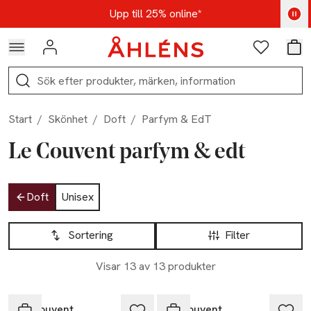
Hoppa till navigationsmenyn
Hoppa till innehåll
Hoppa till sidfot
Kod: AUG25 - Shoppa nu
Upp till 25% online*
Logga in
Favoriter
Var
Sök
Start
/
Skönhet
/
Doft
/
Parfym & EdT
Le Couvent parfym & edt
Hoppa till produktsidan
Doft
Unisex
Hoppa till produktsidan
Lista över produkter
Sortering
Filter
Visar 13 av 13 produkter
Le Couvent
Le Couvent