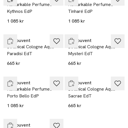
Remarkable Perfumes
Remarkable Perfumes
Kythnos EdP
Tinharé EdP
1 085 kr
1 085 kr
Slut i lager
Slut i lager
Le Couvent
Le Couvent
Botanical Cologne Aqua
Botanical Cologne Aqua
Paradisi EdT
Mysteri EdT
665 kr
665 kr
Slut i lager
Slut i lager
Le Couvent
Le Couvent
Remarkable Perfumes
Botanical Cologne Aqua
Porto Bello EdP
Sacrae EdT
1 085 kr
665 kr
Slut i lager
Le Couvent