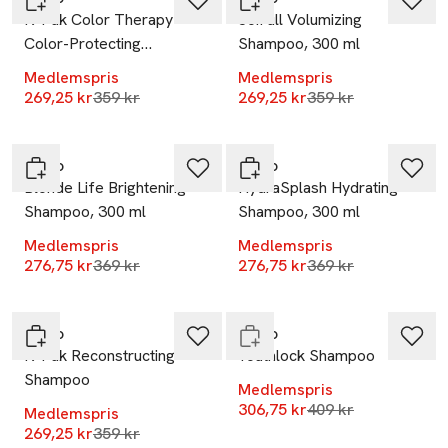
K-Pak Color Therapy
JoiFull Volumizing
Color-Protecting
Shampoo, 300 ml
Shampoo
Medlemspris
Medlemspris
Lägsta pris 30 dagar
Lägsta pris 30 dag
269,25 kr
359 kr
269,25 kr
359 kr
-25%
-25%
Joico
Joico
Blonde Life Brightening
HydraSplash Hydrating
Shampoo, 300 ml
Shampoo, 300 ml
Medlemspris
Medlemspris
-25%
Lägsta pris 30 dagar
Lägsta pris 30 dag
276,75 kr
369 kr
276,75 kr
369 kr
-25%
Endast i varuhus
Joico
Joico
K-Pak Reconstructing
Youthlock Shampoo
Shampoo
Medlemspris
Lägsta pris 30 dag
306,75 kr
409 kr
Medlemspris
Lägsta pris 30 dagar
269,25 kr
359 kr