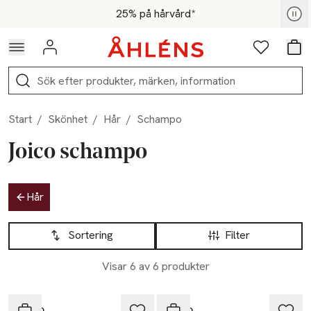
Hoppa till navigationsmenyn
Hoppa till innehåll
Hoppa till sidfot
För medlemmar - Shoppa nu
25% på hårvård*
Logga in
Favoriter
Var
Sök
Start
/
Skönhet
/
Hår
/
Schampo
Joico schampo
Hoppa till produktsidan
Hår
Hoppa till produktsidan
Lista över produkter
Sortering
Filter
Visar 6 av 6 produkter
-25%
-25%
Joico
Joico