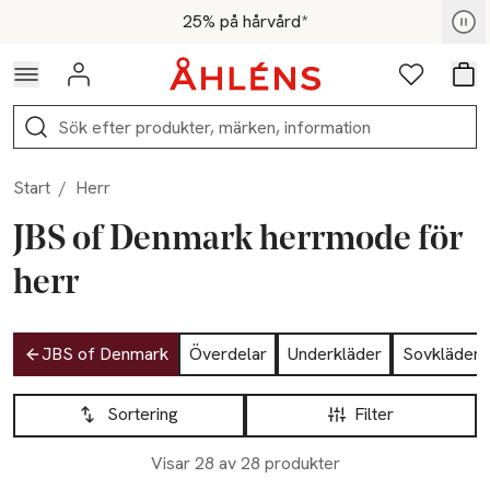
Hoppa till navigationsmenyn
Hoppa till innehåll
Hoppa till sidfot
För medlemmar - Shoppa nu
25% på hårvård*
Logga in
Favoriter
Var
Sök
Start
/
Herr
JBS of Denmark herrmode för
herr
Hoppa till produktsidan
JBS of Denmark
Överdelar
Underkläder
Sovkläder 
Hoppa till produktsidan
Lista över produkter
Sortering
Filter
Visar 28 av 28 produkter