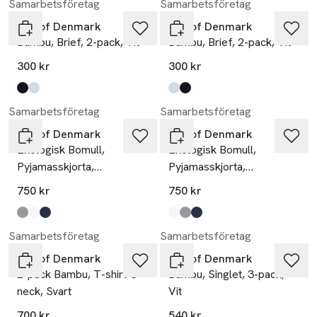
Samarbetsföretag
Samarbetsföretag
JBS of Denmark
JBS of Denmark
Bambu, Brief, 2-pack, Vit
Bambu, Brief, 2-pack, Vit
300 kr
300 kr
Produkten finns i färgerna:
black
white
,
,
Produkten finns i färgerna:
white
black
,
,
Samarbetsföretag
Samarbetsföretag
JBS of Denmark
JBS of Denmark
Ekologisk Bomull,
Ekologisk Bomull,
Pyjamasskjorta,
Pyjamasskjorta,
Flerfärgad
Flerfärgad
750 kr
750 kr
Produkten finns i färgerna:
grey
white
navy
,
,
,
Produkten finns i färgerna:
white
grey
navy
,
,
,
Samarbetsföretag
Samarbetsföretag
JBS of Denmark
JBS of Denmark
2-pack Bambu, T-shirt O-
Bambu, Singlet, 3-pack,
neck, Svart
Vit
700 kr
540 kr