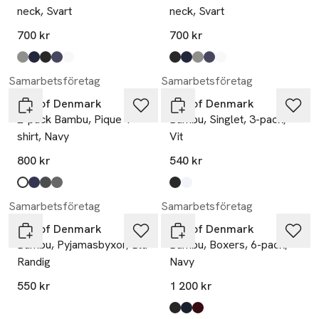
neck, Svart
neck, Svart
700 kr
700 kr
Produkten finns i färgerna:
dark grey melange
navy
black
grey
white
,
,
,
,
,
Produkten finns i färgerna:
black
navy
dark grey melange
grey
white
,
,
,
,
,
Samarbetsföretag
Samarbetsföretag
JBS of Denmark
JBS of Denmark
2-pack Bambu, Pique T-
Bambu, Singlet, 3-pack,
shirt, Navy
Vit
800 kr
540 kr
Produkten finns i färgerna:
white
navy
dark grey melange
black
,
,
,
,
Produkten finns i färgerna:
black
white
,
,
Samarbetsföretag
Samarbetsföretag
JBS of Denmark
JBS of Denmark
Bambu, Pyjamasbyxor, Blå
Bambu, Boxers, 6-pack,
Randig
Navy
550 kr
1 200 kr
Produkten finns i färgerna:
black
navy
red
,
,
,