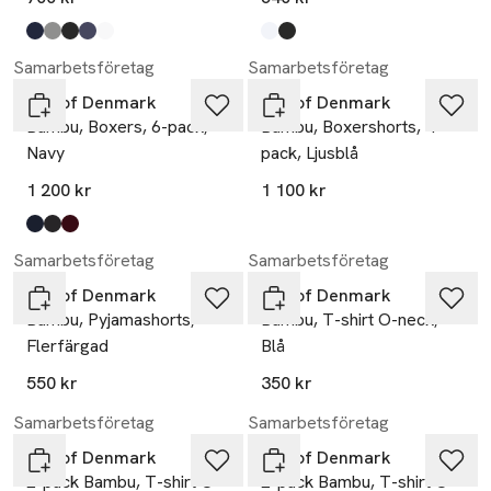
Produkten finns i färgerna:
navy
dark grey melange
black
grey
white
,
,
,
,
,
Produkten finns i färgerna:
white
black
,
,
Samarbetsföretag
Samarbetsföretag
JBS of Denmark
JBS of Denmark
Bambu, Boxers, 6-pack,
Bambu, Boxershorts, 4-
Navy
pack, Ljusblå
1 200 kr
1 100 kr
Produkten finns i färgerna:
navy
black
red
,
,
,
Samarbetsföretag
Samarbetsföretag
JBS of Denmark
JBS of Denmark
Bambu, Pyjamashorts,
Bambu, T-shirt O-neck,
Flerfärgad
Blå
550 kr
350 kr
Samarbetsföretag
Samarbetsföretag
JBS of Denmark
JBS of Denmark
2-pack Bambu, T-shirt O-
2-pack Bambu, T-shirt O-