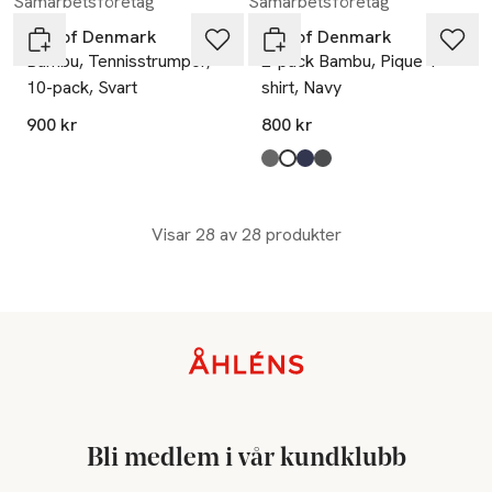
Samarbetsföretag
Samarbetsföretag
JBS of Denmark
JBS of Denmark
Bambu, Tennisstrumpor,
2-pack Bambu, Pique T-
10-pack, Svart
shirt, Navy
900 kr
800 kr
Produkten finns i färgerna:
black
white
navy
dark grey melange
,
,
,
,
Visar 28 av 28 produkter
Sidfot
Bli medlem i vår kundklubb