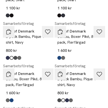
1 100 kr
1 100 kr
Produkten finns i färgerna:
multicolour
black
,
,
Produkten finns i färgerna:
black
multicolour
,
,
Samarbetsföretag
Samarbetsföretag
JBS of Denmark
JBS of Denmark
2-pack Bambu, Pique T-
Bambu, Boxer Piké, 8-
shirt, Navy
pack, Flerfärgad
800 kr
1 600 kr
Produkten finns i färgerna:
navy
white
dark grey melange
black
,
,
,
,
Produkten finns i färgerna:
multicolour
black
,
,
Samarbetsföretag
Samarbetsföretag
JBS of Denmark
JBS of Denmark
Bambu, Boxer Piké, 8-
2-pack Bambu, Pique T-
pack, Flerfärgad
shirt, Navy
1 600 kr
800 kr
Produkten finns i färgerna:
black
multicolour
,
,
Produkten finns i färgerna:
dark grey melange
white
navy
black
,
,
,
,