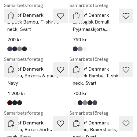
Samarbetsföretag
Samarbetsföretag
JBS of Denmark
JBS of Denmark
2-pack Bambu, T-shirt O-
Ekologisk Bomull,
neck, Svart
Pyjamasskjorta,
Flerfärgad
700 kr
750 kr
Produkten finns i färgerna:
grey
navy
dark grey melange
black
white
,
,
,
,
,
Produkten finns i färgerna:
navy
grey
white
,
,
,
Samarbetsföretag
Samarbetsföretag
JBS of Denmark
JBS of Denmark
Bambu, Boxers, 6-pack,
2-pack Bambu, T-shirt O-
Navy
neck, Svart
1 200 kr
700 kr
Produkten finns i färgerna:
red
navy
black
,
,
,
Produkten finns i färgerna:
white
navy
dark grey melange
black
grey
,
,
,
,
,
Samarbetsföretag
Samarbetsföretag
JBS of Denmark
JBS of Denmark
Bambu, Boxershorts, 5-
Bambu, Boxershorts, 5-
pack, Svart
pack, Svart