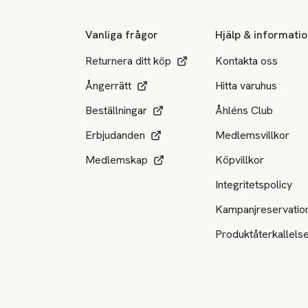
Vanliga frågor
Hjälp & informati
Returnera ditt köp
Kontakta oss
Ångerrätt
Hitta varuhus
Beställningar
Åhléns Club
Erbjudanden
Medlemsvillkor
Medlemskap
Köpvillkor
Integritetspolicy
Kampanjreservatio
Produktåterkallels
Tillgängliga betalsätt