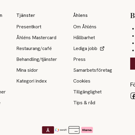
on
Tjänster
Åhlens
B
Presentkort
Om Åhléns
Åhléns Mastercard
Hållbarhet
Restaurang/café
Lediga jobb
Behandling/tjänster
Press
Mina sidor
Samarbetsföretag
Kategori index
Cookies
Fö
ner
Tillgänglighet
e
Tips & råd