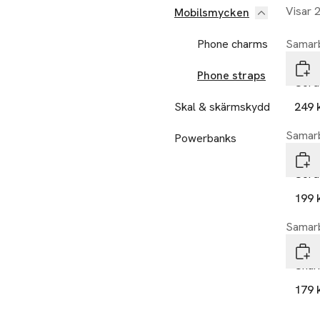
Visar 
Mobilsmycken
Phone charms
Samarb
Idea
Phone straps
Cord
Skal & skärmskydd
249 
Samarb
Powerbanks
Idea
Cord
199 
Samarb
Idea
Cha
179 