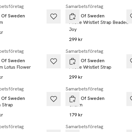
etsföretag
Samarbetsföretag
l Of Sweden
Ideal Of Sweden
rm
Phone Wristlet Strap Beaded
Joy
kr
299 kr
etsföretag
Samarbetsföretag
l Of Sweden
Ideal Of Sweden
m Lotus Flower
Phone Wristlet Strap
kr
299 kr
etsföretag
Samarbetsföretag
l Of Sweden
Ideal Of Sweden
 Strap
Charm
kr
179 kr
etsföretag
Samarbetsföretag