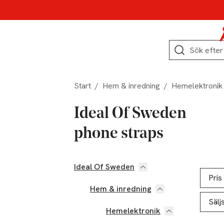
Hoppa till produktnavigation
Hoppa till innehåll
Hoppa till sidfot
Sök
Start
/
Hem & inredning
/
Hemelektronik
Ideal Of Sweden
phone straps
Ideal Of Sweden
Hoppa till produktsidan
Hoppa t
Lista ö
Pris
Hem & inredning
Sälj
Hemelektronik