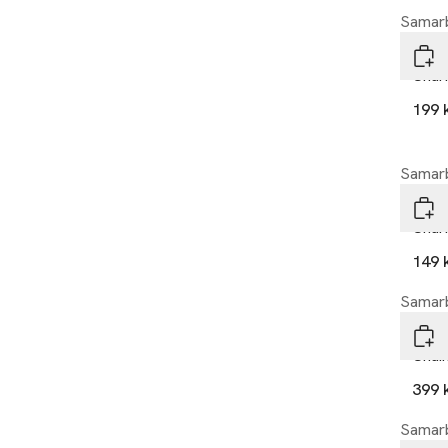
Samarb
Idea
Cha
199 
Samarb
Idea
Char
149 
Samarb
Idea
Chain
399 
Samarb