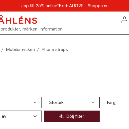
Upp till 25% online*
Kod: AUG25 - Shoppa nu
/
Mobilsmycken
/
Phone straps
ill produktsidan
ver produkter
Storlek
Färg
s av
Dölj filter