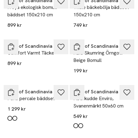
Høie of Scandinavia
Høie of Scandinavia
Fröya ekologisk bomull
Thale bäckebölja bäddset
bäddset 150x210 cm
150x210 cm
899 kr
749 kr
Høie of Scandinavia
Høie of Scandinavia
Comfort Varmt Täcke
Høie Skumring Örngott
Beige Bomull
899 kr
199 kr
Høie of Scandinavia
Høie of Scandinavia
Paris percale bäddset
Fiberkudde Enviro,
Svanenmärkt 50x60 cm
1 299 kr
549 kr
Produkten finns i färgerna:
Vit
Vit
,
,
Produkten finns i färgerna:
White/Medium
White/High
,
,