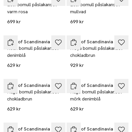
Lissi bomull påslakanset
Lissi bomull påslakanset
varm rosa
mullvad
699 kr
699 kr
Nyhet
Nyhet
Høie of Scandinavia
Høie of Scandinavia
Noah bomull påslakanset
Frøya bomull påslakanset
denimblå
chokladbrun
629 kr
929 kr
Nyhet
Nyhet
Høie of Scandinavia
Høie of Scandinavia
Hugo bomull påslakanset
Hugo bomull påslakanset
chokladbrun
mörk denimblå
629 kr
629 kr
Nyhet
Nyhet
Høie of Scandinavia
Høie of Scandinavia