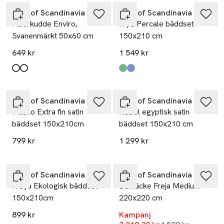
Høie of Scandinavia
Høie of Scandinavia
Fiberkudde Enviro,
Fryd Percale bäddset
Svanenmärkt 50x60 cm
150x210 cm
649 kr
1 549 kr
Produkten finns i färgerna:
White/High
White/Medium
,
,
Produkten finns i färgerna:
Kaki
Ljusblå
,
,
Høie of Scandinavia
Høie of Scandinavia
Milano Extra fin satin
Nobel egyptisk satin
bäddset 150x210cm
bäddset 150x210 cm
799 kr
1 299 kr
-30%
Høie of Scandinavia
Høie of Scandinavia
Frøya Ekologisk bäddset
Duntäcke Freja Medium -
150x210cm
220x220 cm
899 kr
Kampanj