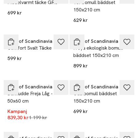
Medelvarmt täcke GRS
Tor bomull bäddset
150x210 cm
699 kr
629 kr
Høie of Scandinavia
Høie of Scandinavia
Comfort Svalt Täcke
Fröya ekologisk bomull
bäddset 150x210 cm
599 kr
899 kr
-30%
Høie of Scandinavia
Høie of Scandinavia
Dunkudde Freja Låg -
Oda bomull bäddset
50x60 cm
150x210 cm
Kampanj
699 kr
Lägsta pris 30 dagar
839,30 kr
1 199 kr