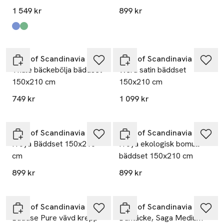
1 549 kr
899 kr
Produkten finns i färgerna:
Ljusblå
Kaki
,
,
Høie of Scandinavia
Høie of Scandinavia
Thale bäckebölja bäddset
Wera satin bäddset
150x210 cm
150x210 cm
749 kr
1 099 kr
Høie of Scandinavia
Høie of Scandinavia
Fröya Bäddset 150x210
Fröya ekologisk bomull
cm
bäddset 150x210 cm
899 kr
899 kr
Høie of Scandinavia
Høie of Scandinavia
Bäddse Pure vävd krepp
Duntäcke, Saga Medium