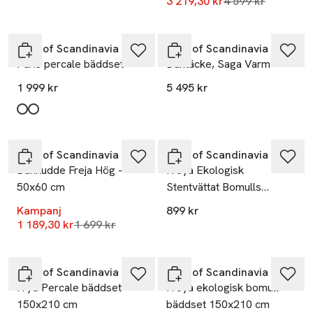
Lägsta pris 30 da
3 219,30 kr
4 599 kr
Høie of Scandinavia
Høie of Scandinavia
Paris percale bäddset
Duntäcke, Saga Varm
1 999 kr
5 495 kr
Produkten finns i färgerna:
Vit
Vit
,
,
-30%
Høie of Scandinavia
Høie of Scandinavia
Dunkudde Freja Hög -
Fröya Ekologisk
50x60 cm
Stentvättat Bomulls
Bäddset 150x210 cm
Kampanj
899 kr
Lägsta pris 30 dagar
1 189,30 kr
1 699 kr
Høie of Scandinavia
Høie of Scandinavia
Fryd Percale bäddset
Fröya ekologisk bomull
150x210 cm
bäddset 150x210 cm