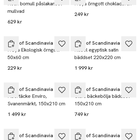
Noah bomull påslakanset
Frøya örngott chokladbrun
mullvad
249 kr
629 kr
Høie of Scandinavia
Høie of Scandinavia
Frøya Ekologisk örngott
Nobel egyptisk satin
50x60 cm
bäddset 220x220 cm
229 kr
1 999 kr
Høie of Scandinavia
Høie of Scandinavia
Fibertäcke Enviro,
Clara bäckebölja bäddset
Svanenmärkt, 150x210 cm
150x210 cm
1 499 kr
749 kr
Høie of Scandinavia
Høie of Scandinavia