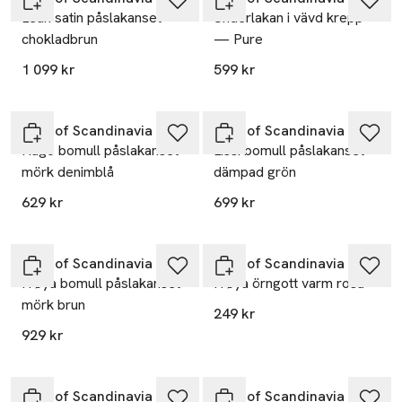
Leah satin påslakanset
Underlakan i vävd krepp
chokladbrun
— Pure
1 099 kr
599 kr
Nyhet
Nyhet
Høie of Scandinavia
Høie of Scandinavia
Hugo bomull påslakanset
Lissi bomull påslakanset
mörk denimblå
dämpad grön
629 kr
699 kr
Nyhet
Nyhet
Høie of Scandinavia
Høie of Scandinavia
Frøya bomull påslakanset
Frøya örngott varm rosa
mörk brun
249 kr
929 kr
Nyhet
Nyhet
Høie of Scandinavia
Høie of Scandinavia