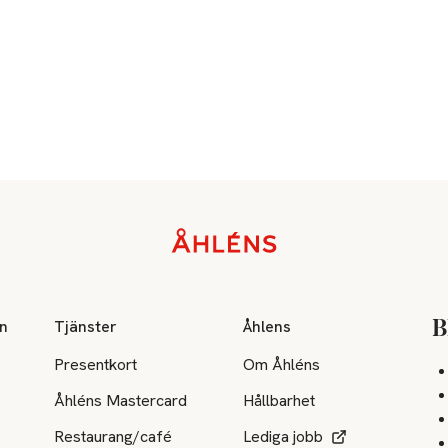
on
Tjänster
Åhlens
B
Presentkort
Om Åhléns
Åhléns Mastercard
Hållbarhet
Restaurang/café
Lediga jobb