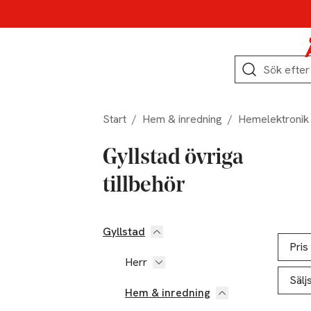
Hoppa till produktnavigation
Hoppa till innehåll
Hoppa till sidfot
Sök
Start
/
Hem & inredning
/
Hemelektronik
Gyllstad övriga
tillbehör
Gyllstad
Hoppa till produktsidan
Hoppa t
Lista ö
Pris
Herr
Sälj
Hem & inredning