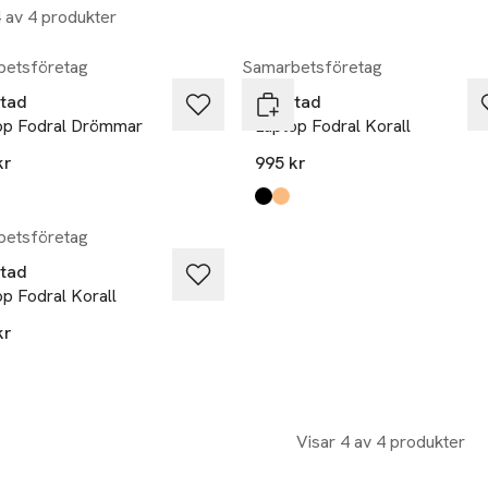
4 av 4 produkter
etsföretag
Samarbetsföretag
stad
Gyllstad
op Fodral Drömmar
Laptop Fodral Korall
kr
995 kr
Produkten finns i färgerna:
svart
orange
,
,
etsföretag
stad
p Fodral Korall
kr
kten finns i färgerna:
ge
,
,
Visar 4 av 4 produkter