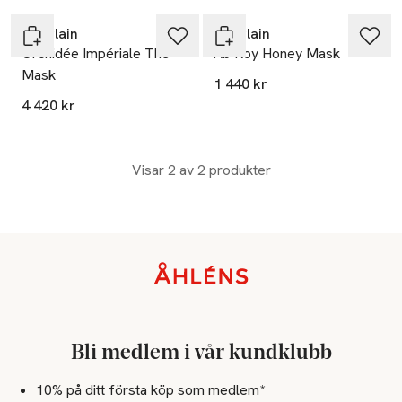
Guerlain
Guerlain
Orchidée Impériale The
Ab Roy Honey Mask
Mask
1 440 kr
4 420 kr
Visar 2 av 2 produkter
Sidfot
Bli medlem i vår kundklubb
10% på ditt första köp som medlem*