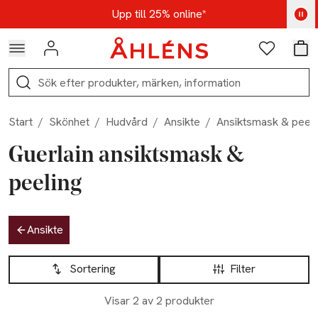
Hoppa till navigationsmenyn
Hoppa till innehåll
Hoppa till sidfot
Kod: AUG25 - Shoppa nu
Upp till 25% online*
Logga in
Favoriter
Var
Sök
Start
/
Skönhet
/
Hudvård
/
Ansikte
/
Ansiktsmask & peeli
Guerlain ansiktsmask &
peeling
Hoppa till produktsidan
Ansikte
Hoppa till produktsidan
Lista över produkter
Sortering
Filter
Visar 2 av 2 produkter