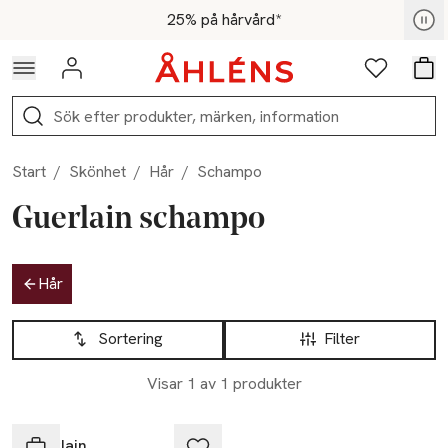
Hoppa till navigationsmenyn
Hoppa till innehåll
Hoppa till sidfot
För medlemmar - Shoppa nu
25% på hårvård*
Logga in
Favoriter
Var
Sök
Start
/
Skönhet
/
Hår
/
Schampo
Guerlain schampo
Hoppa till produktsidan
Hår
Hoppa till produktsidan
Lista över produkter
Sortering
Filter
Visar 1 av 1 produkter
-25%
Guerlain