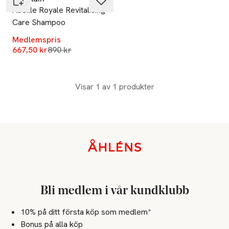
Abeille Royale Revitalising
Care Shampoo
Medlemspris
Lägsta pris 30 dagar
667,50 kr
890 kr
Visar 1 av 1 produkter
Sidfot
Bli medlem i vår kundklubb
10% på ditt första köp som medlem*
Bonus på alla köp