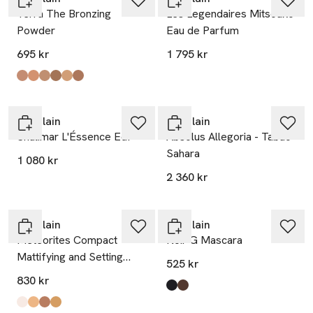
Terra The Bronzing
Les Legendaires Mitsouko
Powder
Eau de Parfum
695 kr
1 795 kr
Produkten finns i färgerna:
02
00
03
05
01
04
,
,
,
,
,
,
Guerlain
Guerlain
Shalimar L'Éssence EdP
Absolus Allegoria - Tabac
Sahara
1 080 kr
2 360 kr
Guerlain
Guerlain
Météorites Compact
Noir G Mascara
Mattifying and Setting
525 kr
Pressed Powder
830 kr
Produkten finns i färgerna:
Black
Brown
,
,
Produkten finns i färgerna:
Pearly White
Rose
Amber
Warm
,
,
,
,