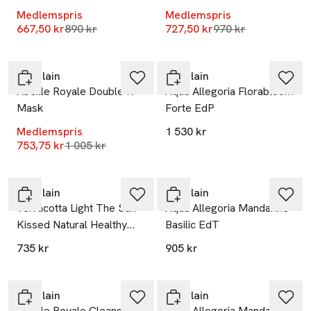
Medlemspris
Medlemspris
Lägsta pris 30 dagar
Lägsta pris 30 dag
667,50 kr
890 kr
727,50 kr
970 kr
-25%
Guerlain
Guerlain
Abeille Royale Double R
Aqua Allegoria Florabloom
Mask
Forte EdP
Medlemspris
1 530 kr
Lägsta pris 30 dagar
753,75 kr
1 005 kr
Guerlain
Guerlain
Terracotta Light The Sun-
Aqua Allegoria Mandarine
Kissed Natural Healthy
Basilic EdT
Glow Powder - Summer
735 kr
905 kr
Edition 26
Guerlain
Guerlain
Abeille Royale Cleansing
Aqua Allegoria Mandarine