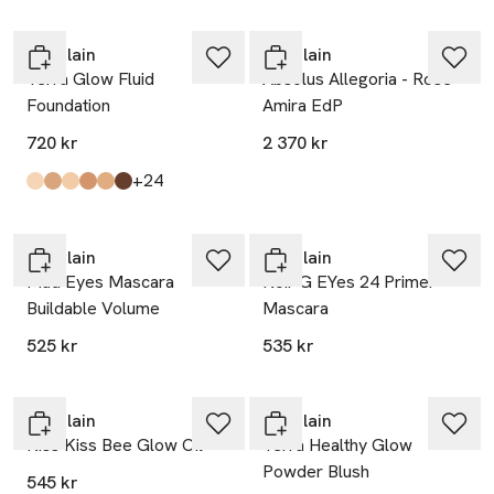
Guerlain
Guerlain
Terra Glow Fluid
Absolus Allegoria - Rose
Foundation
Amira EdP
720 kr
2 370 kr
till
+24
Produkten finns i färgerna:
0.5n
3n
1n
4n
3w
7n
,
,
,
,
,
,
Guerlain
Guerlain
Mad Eyes Mascara
Noir G EYes 24 Primer
Buildable Volume
Mascara
525 kr
535 kr
Guerlain
Guerlain
Kiss Kiss Bee Glow Oil
Terra Healthy Glow
Powder Blush
545 kr