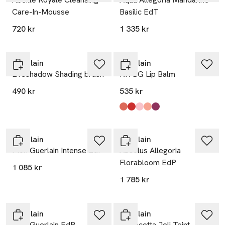
Care-In-Mousse
Basilic EdT
720 kr
1 335 kr
Guerlain
Guerlain
EYeshadow Shading brush
KK BG Lip Balm
490 kr
535 kr
Produkten finns i färgerna:
Blossom Glow
Poppy
Rose
Honey Glow
Lavander
,
,
,
,
,
Guerlain
Guerlain
Mon Guerlain Intense EdP
Absolus Allegoria
Florabloom EdP
1 085 kr
1 785 kr
Guerlain
Guerlain
Mon Guerlain EdP
Terracotta Joli Teint