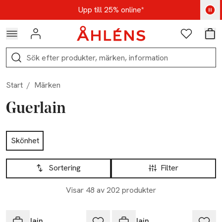
Hoppa till navigationsmenyn
Hoppa till innehåll
Hoppa till sidfot
Kod: AUG25 - Shoppa nu
Upp till 25% online*
Logga in
Favoriter
Var
Sök
Start
/
Märken
Guerlain
Hoppa till produktsidan
Skönhet
Hoppa till produktsidan
Lista över produkter
Sortering
Filter
Visar 48 av 202 produkter
Guerlain
Guerlain