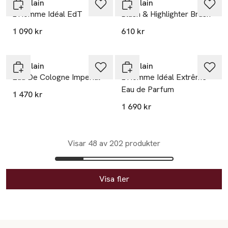
Guerlain
Guerlain
L'Homme Idéal EdT
Blush & Highlighter Brush
1 090 kr
610 kr
Guerlain
Guerlain
Eau De Cologne Imperial
L’Homme Idéal Extrême
Eau de Parfum
1 470 kr
1 690 kr
Visar 48 av 202 produkter
Visa fler