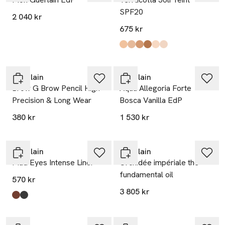
SPF20
2 040 kr
675 kr
Produkten finns i färgerna:
Golden
Sunveil
Sunwarm
Amber
Pearl
Rosy
,
,
,
,
,
,
Guerlain
Guerlain
Brow G Brow Pencil High
Aqua Allegoria Forte
Precision & Long Wear
Bosca Vanilla EdP
380 kr
1 530 kr
Guerlain
Guerlain
Mad Eyes Intense Liner
Orchidée impériale the
fundamental oil
570 kr
3 805 kr
Produkten finns i färgerna:
Brun
Noir
,
,